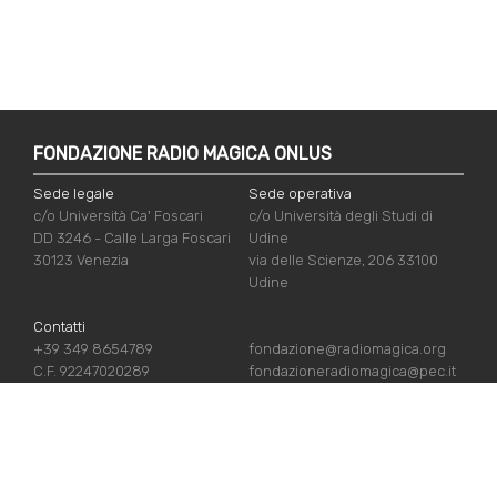
FONDAZIONE RADIO MAGICA ONLUS
Sede legale
Sede operativa
c/o Università Ca' Foscari
c/o Università degli Studi di
DD 3246 - Calle Larga Foscari
Udine
30123 Venezia
via delle Scienze, 206 33100
Udine
Contatti
+39 349 8654789
fondazione@radiomagica.org
C.F. 92247020289
fondazioneradiomagica@pec.it
LINK UTILI
Iscriviti
Crediti