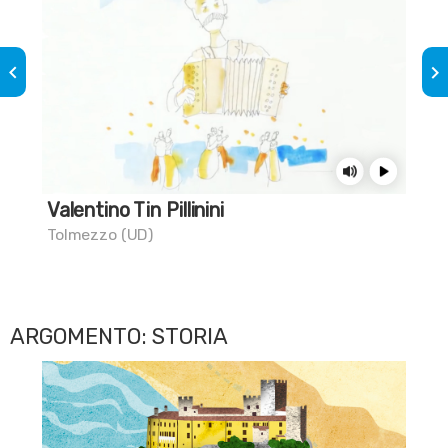
keyboard_arrow_left
keyboard_arrow_right
Valentino Tin Pillinini
Sa
Tolmezzo (UD)
Civi
ARGOMENTO: STORIA