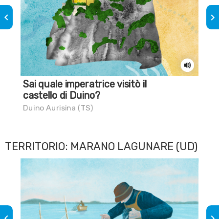
keyboard_arrow_left
keyboard_arrow_right
Sai quale imperatrice visitò il
Sai
castello di Duino?
Sa
Duino Aurisina (TS)
San
TERRITORIO: MARANO LAGUNARE (UD)
keyboard_arrow_left
keyboard_arrow_right