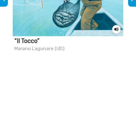
“Il Tocco”
Sai
Marano Lagunare (UD)
Mar