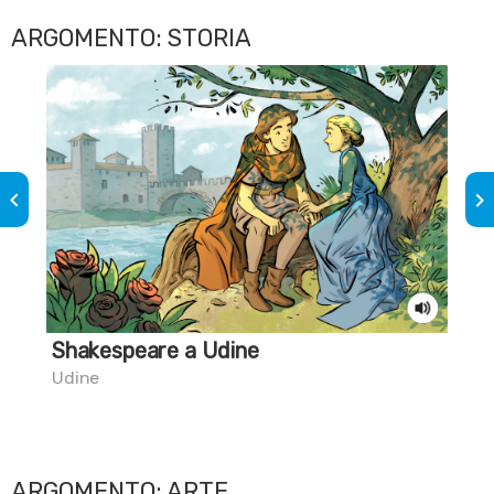
ARGOMENTO: STORIA
keyboard_arrow_left
keyboard_arrow_right
Shakespeare a Udine
Il 
Udine
Civi
ARGOMENTO: ARTE