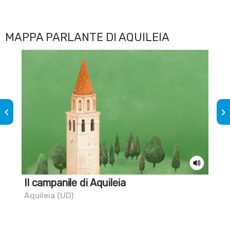
MAPPA PARLANTE DI AQUILEIA
keyboard_arrow_left
keyboard_arrow_right
Il campanile di Aquileia
Il
Aquileia (UD)
Aqu