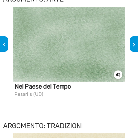
keyboard_arrow_left
keyboard_arrow_right
Nel Paese del Tempo
La 
Pesariis (UD)
Sac
ARGOMENTO: TRADIZIONI