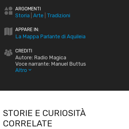
ARGOMENTI
Storia
|
Arte
|
Tradizioni
APPARE IN:
La Mappa Parlante di Aquileia
CREDITI
Autore: Radio Magica
Voce narrante: Manuel Buttus
Altro
keyboard_arrow_down
STORIE E CURIOSITÀ
CORRELATE