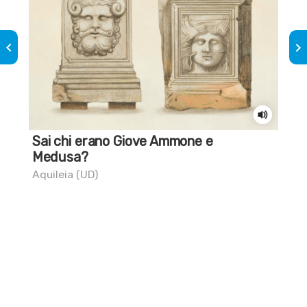
keyboard_arrow_left
keyboard_arrow_right
Sai chi erano Giove Ammone e
Sai
Medusa?
dei
Aquileia (UD)
Aqu