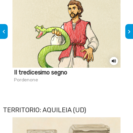
keyboard_arrow_left
keyboard_arrow_right
Il tredicesimo segno
Sai
cim
Pordenone
Pes
TERRITORIO: AQUILEIA (UD)