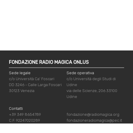
FONDAZIONE RADIO MAGICA ONLUS
Sede legale
Sede operativa
c/o Università Ca' Foscari
c/o Università degli Studi di
DD 3246 - Calle Larga Foscari
Udine
30123 Venezia
via delle Scienze, 206 33100
Udine
Contatti
+39 349 8654789
fondazione@radiomagica.org
C.F. 92247020289
fondazioneradiomagica@pec.it