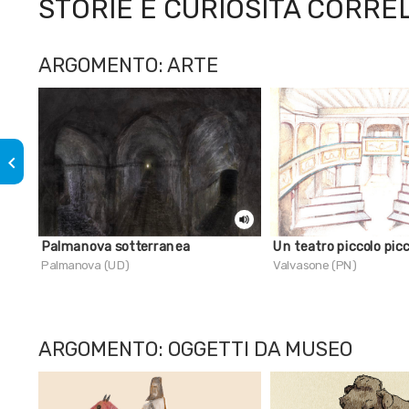
STORIE E CURIOSITÀ CORRE
ARGOMENTO: ARTE
keyboard_arrow_left
Palmanova sotterranea
Un teatro piccolo pic
Palmanova (UD)
Valvasone (PN)
ARGOMENTO: OGGETTI DA MUSEO