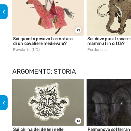
keyboard_arrow_left
Sai quanto pesava l’armatura
Sai dove puoi trovare
di un cavaliere medievale?
mammut in città?
Povoletto (UD)
Pordenone
ARGOMENTO: STORIA
keyboard_arrow_left
Sai chi ha dei delfini nelle
Palmanova sotterran