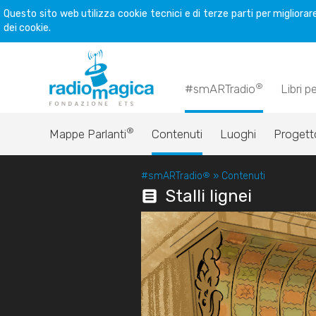
Questo sito web utilizza cookie tecnici e di terze parti per miglior
dei cookie.
®
#smARTradio
Libri p
®
Mappe Parlanti
Contenuti
Luoghi
Progett
#smARTradio
®
»
Contenuti
Stalli lignei