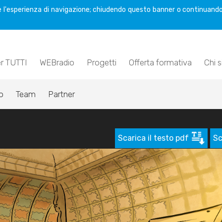
are l'esperienza di navigazione; chiudendo questo banner o continuando
er TUTTI
WEBradio
Progetti
Offerta formativa
Chi 
o
Team
Partner
Scarica il testo pdf
Sc