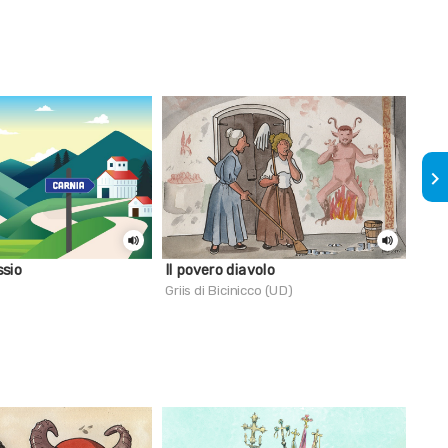
keyboard_arrow_right
sio
Il povero diavolo
Cos
Griis di Bicinicco (UD)
Aqui