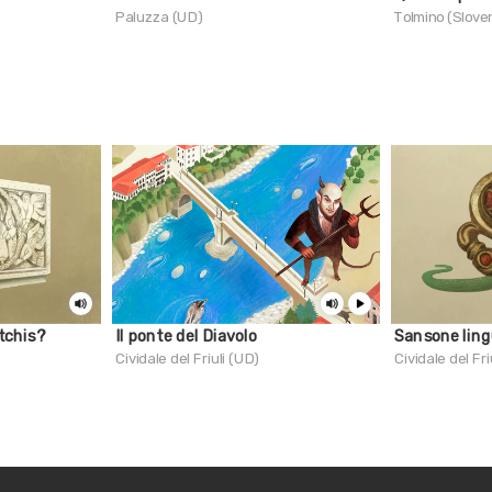
Paluzza (UD)
Tolmino (Sloven
atchis?
Il ponte del Diavolo
Sansone lin
Cividale del Friuli (UD)
Cividale del Fri