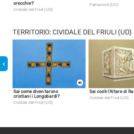
orecchie?
Palmanova (UD)
Cividale del Friuli (UD)
TERRITORIO: CIVIDALE DEL FRIULI (UD)
keyboard_arrow_left
Sai come diventarono
Sai cos’è l’Altare di R
cristiani i Longobardi?
Cividale del Friuli (UD)
Cividale del Friuli (UD)