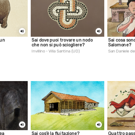
 un
Sai dove puoi trovare un nodo
Sai cosa sono
che non si può sciogliere?
Salomone?
Invillino - Villa Santina (UD)
San Daniele del
ea
Sai cos'è la fluitazione?
Quattro pass