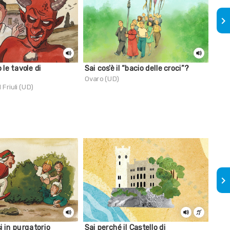
keyboard_arrow_right
 le tavole di
Sai cos'è il “bacio delle croci”?
Sai 
conc
Ovaro (UD)
 Friuli (UD)
Amp
keyboard_arrow_right
i in purgatorio
Sai perché il Castello di
Sai