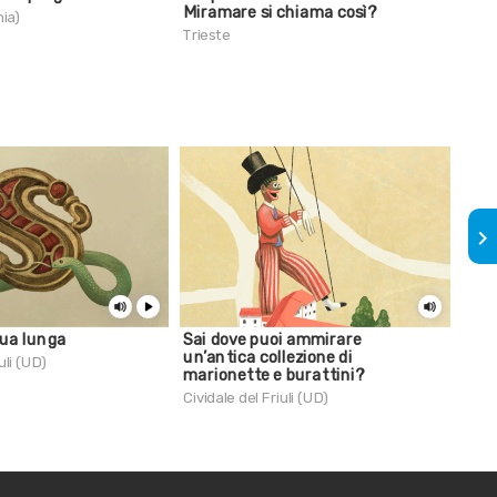
Miramare si chiama così?
accu
ia)
ten
Trieste
San D
keyboard_arrow_right
gua lunga
Sai dove puoi ammirare
Sai 
un’antica collezione di
rica
uli (UD)
marionette e burattini?
Boi
Cividale del Friuli (UD)
Civid