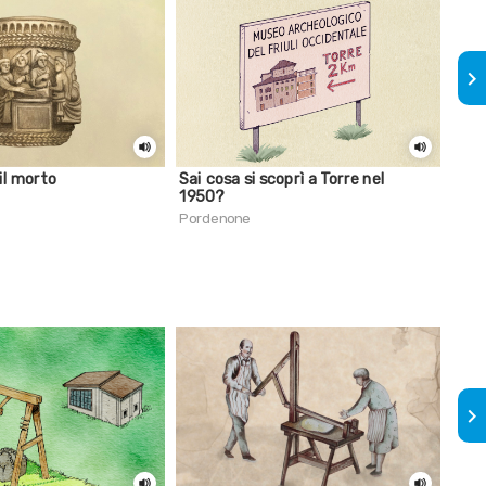
keyboard_arrow_right
il morto
Sai cosa si scoprì a Torre nel
Sai 
1950?
pres
Pordenone
Magn
keyboard_arrow_right