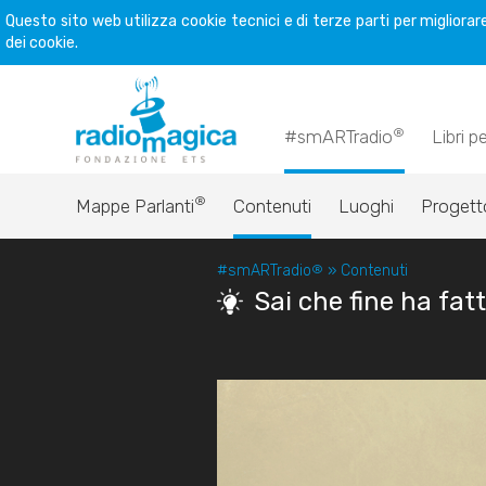
Questo sito web utilizza cookie tecnici e di terze parti per miglior
dei cookie.
®
#smARTradio
Libri p
®
Mappe Parlanti
Contenuti
Luoghi
Progett
#smARTradio
®
»
Contenuti
Sai che fine ha fat