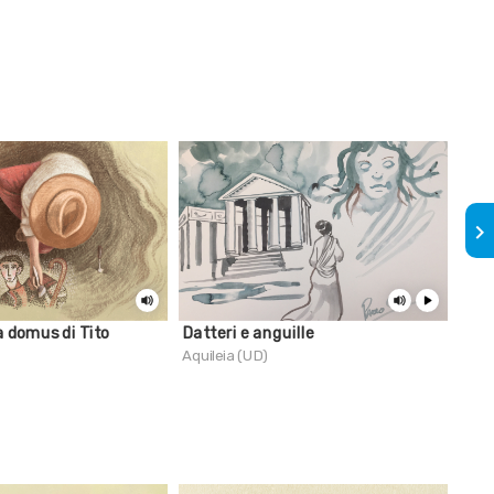
keyboard_arrow_right
la domus di Tito
Datteri e anguille
Gion
Aquileia (UD)
Aqui