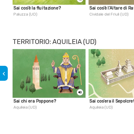
Sai cos'è la fluitazione?
Sai cos’è l’Altare di R
Paluzza (UD)
Cividale del Friuli (UD)
TERRITORIO: AQUILEIA (UD)
keyboard_arrow_left
Sai chi era Poppone?
Sai cos'era il Sepolcre
Aquileia (UD)
Aquileia (UD)