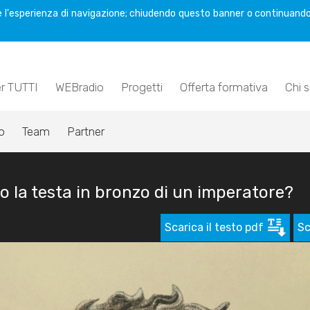
are l'esperienza di navigazione; chiudendo questo banner o continuando
er TUTTI
WEBradio
Progetti
Offerta formativa
Chi 
o
Team
Partner
to la testa in bronzo di un imperatore?
Scarica il testo pdf
Sc