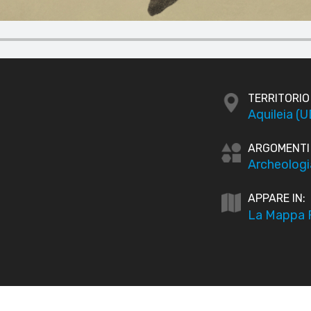
TERRITORIO
Aquileia (U
ARGOMENTI
Archeologi
APPARE IN:
La Mappa P