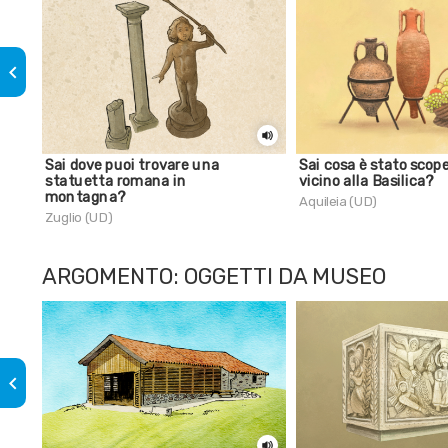
keyboard_arrow_left
Sai dove puoi trovare una
Sai cosa è stato scop
statuetta romana in
vicino alla Basilica?
montagna?
Aquileia (UD)
Zuglio (UD)
ARGOMENTO: OGGETTI DA MUSEO
keyboard_arrow_left