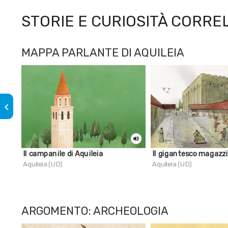
STORIE E CURIOSITÀ CORRE
MAPPA PARLANTE DI AQUILEIA
keyboard_arrow_left
Il campanile di Aquileia
Il gigantesco magazz
Aquileia (UD)
Aquileia (UD)
ARGOMENTO: ARCHEOLOGIA