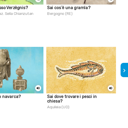
rosso Verzègnis?
Sai cos`è una gramla?
Il p
az. Sella Chianzutan
Bergogno (RE)
Griis
keyboard_arrow_right
un navarca?
Sai dove trovare i pesci in
Sai 
chiesa?
la s
Aquileia (UD)
Aqui