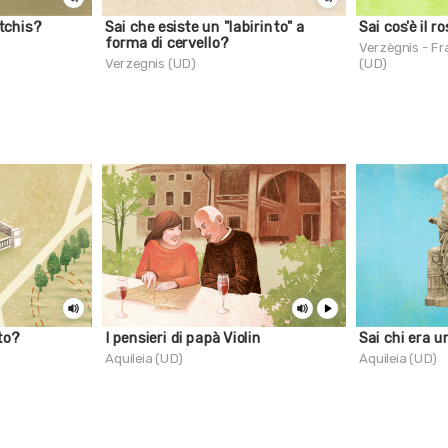
atchis?
Sai che esiste un "labirinto" a
Sai cos'è il 
forma di cervello?
Verzègnis - Fr
Verzegnis (UD)
(UD)
to?
I pensieri di papà Violin
Sai chi era 
Aquileia (UD)
Aquileia (UD)