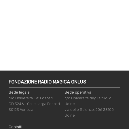
FONDAZIONE RADIO MAGICA ONLUS
Sede legale
Sede operativa
c/o Università Ca' Foscari
c/o Università degli Studi di
DD 3246 - Calle Larga Foscari
Udine
30123 Venezia
via delle Scienze, 206 33100
Udine
Contatti