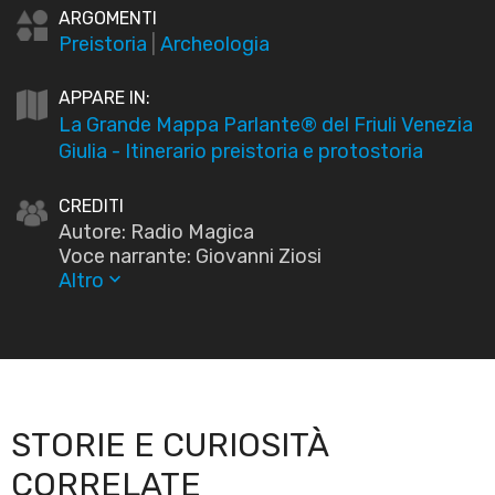
ARGOMENTI
Preistoria
|
Archeologia
APPARE IN:
La Grande Mappa Parlante® del Friuli Venezia
Giulia - Itinerario preistoria e protostoria
CREDITI
Autore: Radio Magica
Voce narrante: Giovanni Ziosi
Altro
keyboard_arrow_down
STORIE E CURIOSITÀ
CORRELATE