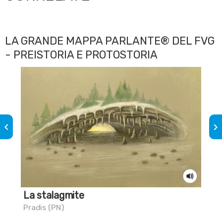
LA GRANDE MAPPA PARLANTE® DEL FVG
- PREISTORIA E PROTOSTORIA
keyboard_arrow_left
keyboard_arrow_right
La stalagmite
Sai
pr
Pradis (PN)
Fri