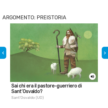
ARGOMENTO: PREISTORIA
keyboard_arrow_left
keyboard_arrow_right
Sai chi era il pastore-guerriero di
Sai
Sant’Osvaldo?
gr
Sant'Osvaldo (UD)
Pul