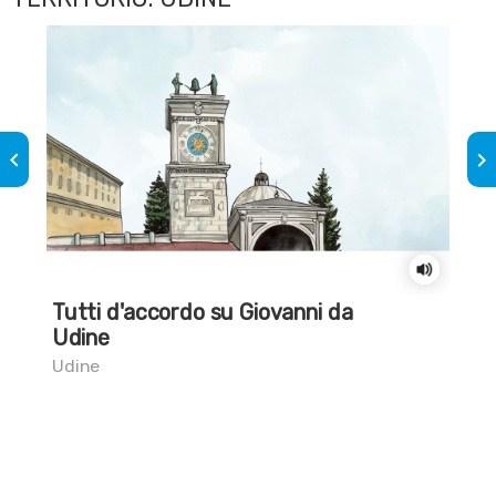
keyboard_arrow_left
keyboard_arrow_right
Tutti d'accordo su Giovanni da
All
Udine
Udi
Udine