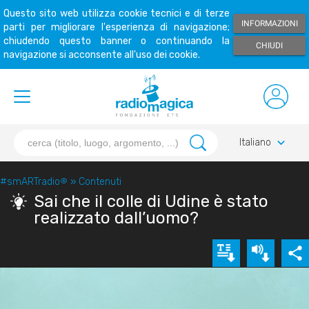
Questo sito web utilizza cookie tecnici e di terze
INFORMAZIONI
parti per migliorare l'esperienza di navigazione;
chiudendo questo banner o continuando la
CHIUDI
navigazione si acconsente all'uso dei cookie.
keyboard_arrow_down
Italiano
#smARTradio
®
»
Contenuti
Sai che il colle di Udine è stato
realizzato dall’uomo?