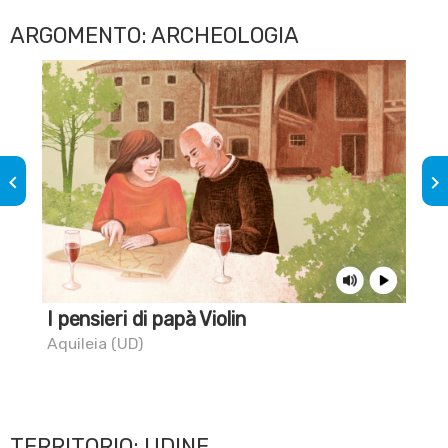
ARGOMENTO: ARCHEOLOGIA
keyboard_arrow_left
keyboard_arrow_right
I pensieri di papà Violin
La 
Aquileia (UD)
Aqu
TERRITORIO: UDINE