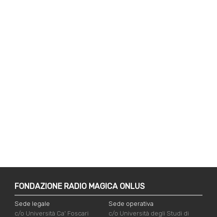
FONDAZIONE RADIO MAGICA ONLUS
Sede legale
Sede operativa
c/o Università Ca' Foscari
c/o Università degli Studi di