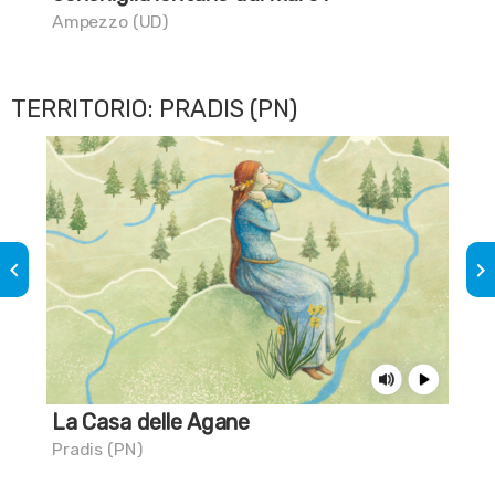
Ampezzo (UD)
Udi
TERRITORIO: PRADIS (PN)
keyboard_arrow_left
keyboard_arrow_right
La Casa delle Agane
L’o
Pradis (PN)
Pra