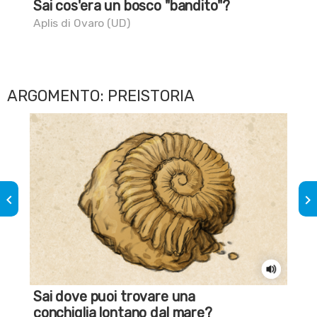
Sai cos'era un bosco "bandito"?
La 
Aplis di Ovaro (UD)
Mar
ARGOMENTO: PREISTORIA
keyboard_arrow_left
keyboard_arrow_right
Sai dove puoi trovare una
Sai
conchiglia lontano dal mare?
re