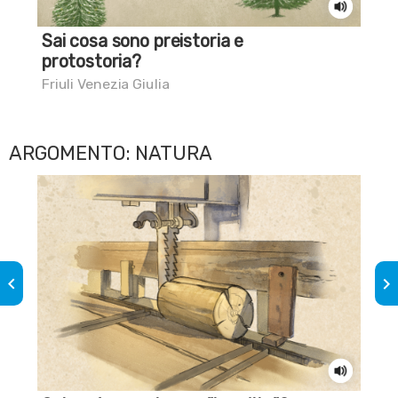
Sai cosa sono preistoria e
Sai
protostoria?
cac
Friuli Venezia Giulia
Bia
ARGOMENTO: NATURA
keyboard_arrow_left
keyboard_arrow_right