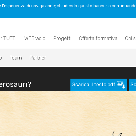
are l'esperienza di navigazione; chiudendo questo banner o continuando
er TUTTI
WEBradio
Progetti
Offerta formativa
Chi 
o
Team
Partner
terosauri?
Scarica il testo pdf
Sc