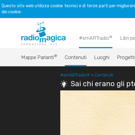
Questo sito web utilizza cookie tecnici e di terze parti per miglior
dei cookie.
®
#smARTradio
Libri p
®
Mappe Parlanti
Contenuti
Luoghi
Progett
#smARTradio
®
»
Contenuti
Sai chi erano gli p