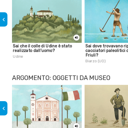
keyboard_arrow_left
Sai che il colle di Udine è stato
Sai dove trovavano rip
realizzato dall’uomo?
cacciatori paleolitici 
Friuli?
Udine
Biarzo (UD)
ARGOMENTO: OGGETTI DA MUSEO
keyboard_arrow_left