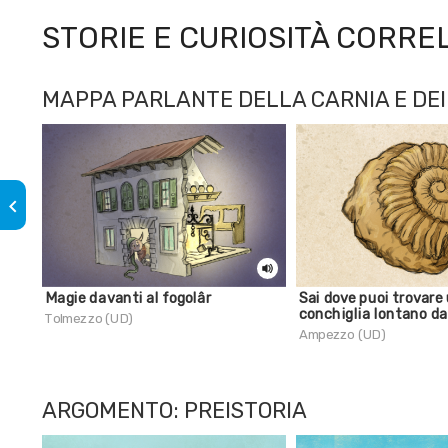
STORIE E CURIOSITÀ CORRE
MAPPA PARLANTE DELLA CARNIA E DEI 
keyboard_arrow_left
Magie davanti al fogolâr
Sai dove puoi trovare
conchiglia lontano d
Tolmezzo (UD)
Ampezzo (UD)
ARGOMENTO: PREISTORIA