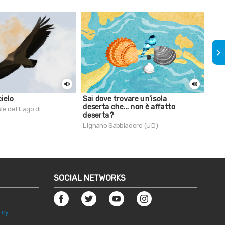
keyboard_arrow_right
ielo
Sai dove trovare un’isola
Sai 
deserta che... non è affatto
Mir
le del Lago di
deserta?
Trie
Lignano Sabbiadoro (UD)
SOCIAL NETWORKS
icy