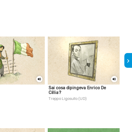
keyboard_arrow_right
Sai cosa dipingeva Enrico De
Sai 
Cillia?
form
Treppo Ligosullo (UD)
Verz