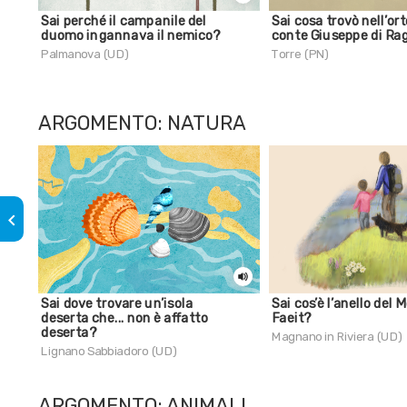
Sai perché il campanile del
Sai cosa trovò nell’orto
duomo ingannava il nemico?
conte Giuseppe di Ra
Palmanova (UD)
Torre (PN)
ARGOMENTO: NATURA
keyboard_arrow_left
Sai dove trovare un’isola
Sai cos’è l’anello del 
deserta che... non è affatto
Faeit?
deserta?
Magnano in Riviera (UD)
Lignano Sabbiadoro (UD)
ARGOMENTO: ANIMALI