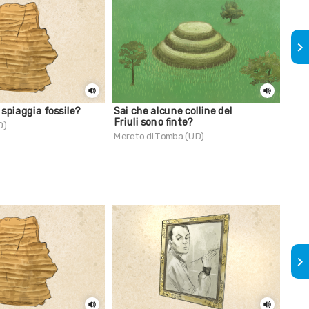
keyboard_arrow_right
a spiaggia fossile?
Sai che alcune colline del
La 
Friuli sono finte?
D)
Palù
Mereto di Tomba (UD)
keyboard_arrow_right