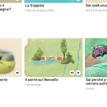
 il
La trappola
Sai cos’è un
gogna?
Palù di Livenza (PN)
Arta Terme (U
Monte
Il ponte sul Noncello
Sai perché a
corrono sull
Pordenone
Udine