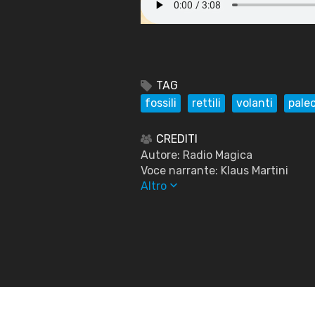
TAG
fossili
rettili
volanti
pale
CREDITI
Autore: Radio Magica
Voce narrante: Klaus Martini
keyboard_arrow_down
Altro