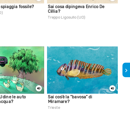
a spiaggia fossile?
Sai cosa dipingeva Enrico De
Sai 
Cillia?
D)
Monf
Treppo Ligosullo (UD)
keyboard_arrow_right
 Udine le auto
Sai cos'è la “bavosa” di
Sai 
'acqua?
Miramare?
cont
Trieste
Trie