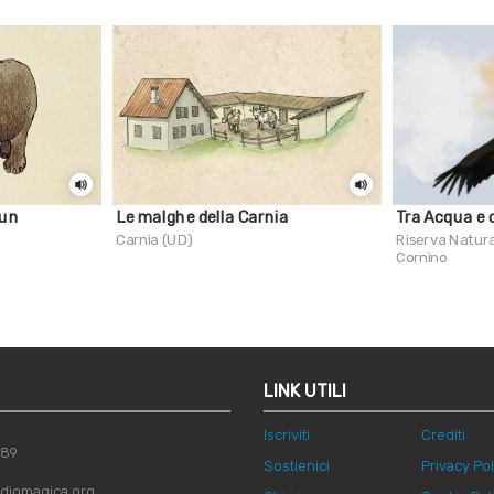
 un
Le malghe della Carnia
Tra Acqua e c
Carnia (UD)
Riserva Natura
Cornino
LINK UTILI
Iscriviti
Crediti
789
Sostienici
Privacy Pol
diomagica.org