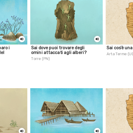
aro i
Sai dove puoi trovare degli
Sai cos’è un
del
omini attaccati agli alberi?
Arta Terme (U
Torre (PN)