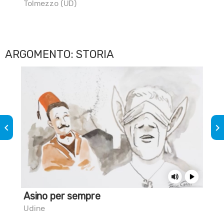
co
Tolmezzo (UD)
Amp
ARGOMENTO: STORIA
keyboard_arrow_left
keyboard_arrow_right
Asino per sempre
I l
Udine
Car