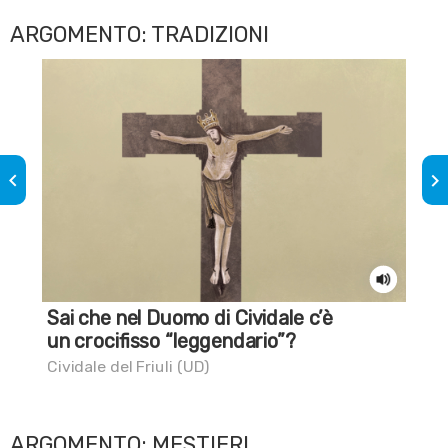
ARGOMENTO: TRADIZIONI
keyboard_arrow_left
keyboard_arrow_right
Sai che nel Duomo di Cividale c’è
Sa
un crocifisso “leggendario”?
Ber
Cividale del Friuli (UD)
ARGOMENTO: MESTIERI