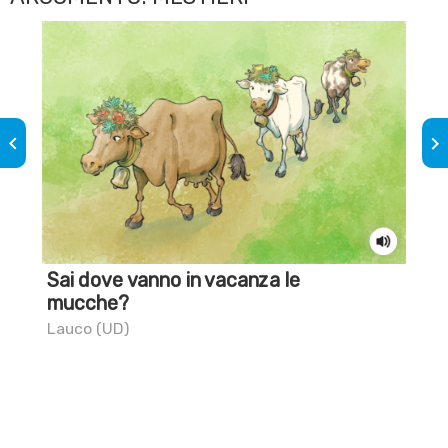
keyboard_arrow_left
keyboard_arrow_right
Sai dove vanno in vacanza le
Sai
mucche?
ch
Lauco (UD)
Civi