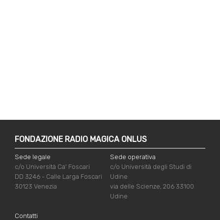
FONDAZIONE RADIO MAGICA ONLUS
Sede legale
Sede operativa
c/o Università Ca' Foscari
c/o Università degli Studi di
DD 3246 - Calle Larga Foscari
Udine
30123 Venezia
via delle Scienze, 206 33100
Udine
Contatti