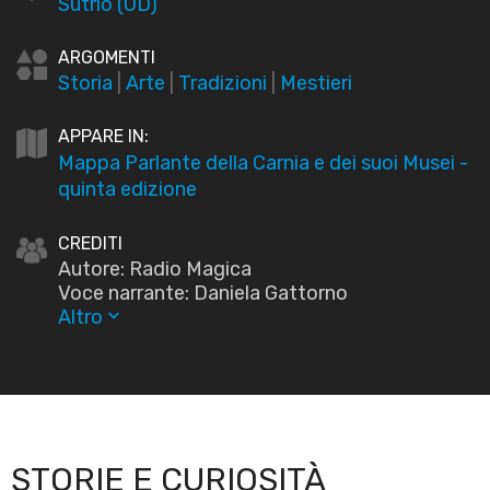
Sutrio (UD)
ARGOMENTI
Storia
|
Arte
|
Tradizioni
|
Mestieri
APPARE IN:
Mappa Parlante della Carnia e dei suoi Musei -
quinta edizione
CREDITI
Autore: Radio Magica
Voce narrante: Daniela Gattorno
Altro
keyboard_arrow_down
STORIE E CURIOSITÀ