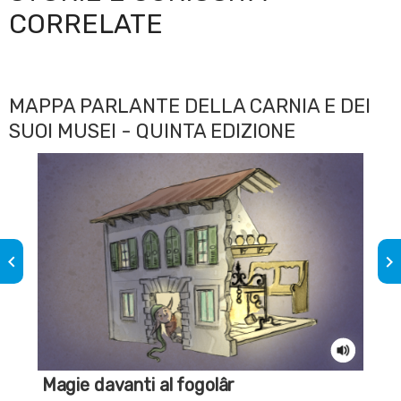
CORRELATE
MAPPA PARLANTE DELLA CARNIA E DEI
SUOI MUSEI - QUINTA EDIZIONE
keyboard_arrow_left
keyboard_arrow_right
Magie davanti al fogolâr
Sa