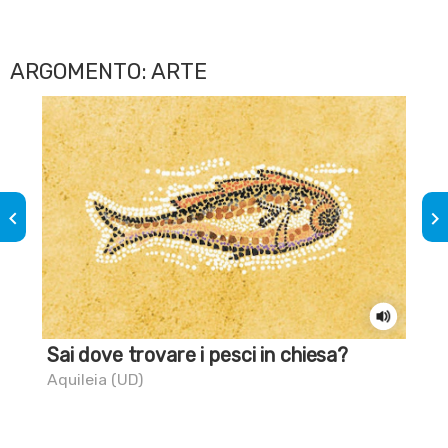
ARGOMENTO: ARTE
keyboard_arrow_left
keyboard_arrow_right
Sai dove trovare i pesci in chiesa?
C'è
Aquileia (UD)
San