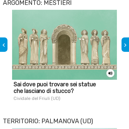
ARGOMENTO: MESTIERI
keyboard_arrow_left
keyboard_arrow_right
Sai dove puoi trovare sei statue
Lo
che lasciano di stucco?
Tol
Cividale del Friuli (UD)
TERRITORIO: PALMANOVA (UD)