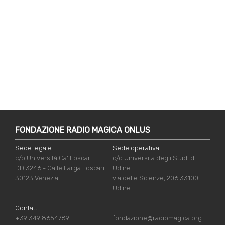
FONDAZIONE RADIO MAGICA ONLUS
Sede legale
Sede operativa
c/o Università Ca' Foscari
c/o Università degli Studi di
DD 3246 - Calle Larga Foscari
Udine
30123 Venezia
via delle Scienze, 206 33100
Udine
Contatti
+39 349 8654789
fondazione@radiomagica.org