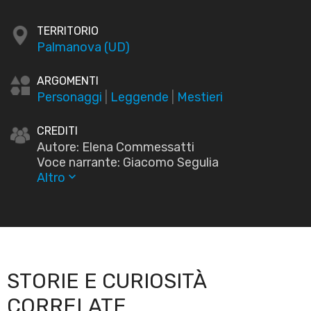
TERRITORIO
Palmanova (UD)
ARGOMENTI
Personaggi
|
Leggende
|
Mestieri
CREDITI
Autore: Elena Commessatti
Voce narrante: Giacomo Segulia
Altro
keyboard_arrow_down
STORIE E CURIOSITÀ
CORRELATE