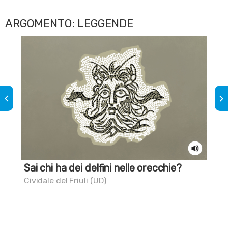
ARGOMENTO: LEGGENDE
keyboard_arrow_left
keyboard_arrow_right
Sai chi ha dei delfini nelle orecchie?
Gio
Cividale del Friuli (UD)
Aqu