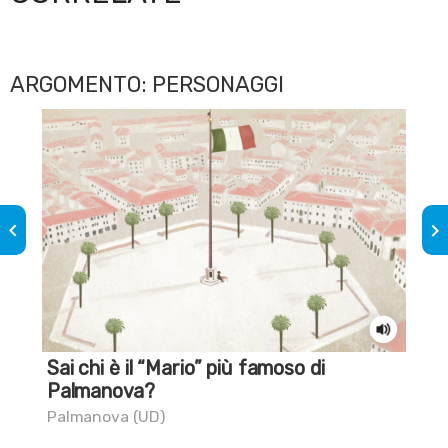
ARGOMENTO: PERSONAGGI
keyboard_arrow_left
keyboard_arrow_right
Sai chi è il “Mario” più famoso di
La
Palmanova?
Aqu
Palmanova (UD)