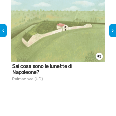
keyboard_arrow_left
keyboard_arrow_right
Sai cosa sono le lunette di
Sai
Napoleone?
in
Palmanova (UD)
Pal