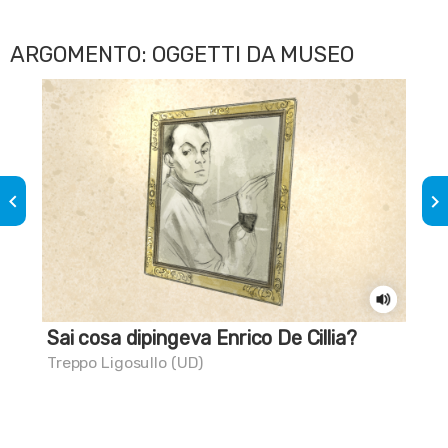
ARGOMENTO: OGGETTI DA MUSEO
keyboard_arrow_left
keyboard_arrow_right
Sai cosa dipingeva Enrico De Cillia?
Sai
Treppo Ligosullo (UD)
Mag