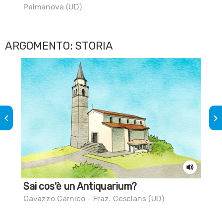
Palmanova (UD)
ARGOMENTO: STORIA
keyboard_arrow_left
keyboard_arrow_right
Sai cos'è un Antiquarium?
Una
Cavazzo Carnico - Fraz. Cesclans (UD)
Udi