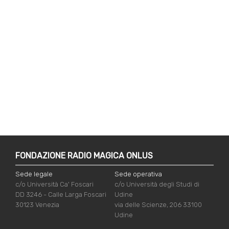
FONDAZIONE RADIO MAGICA ONLUS
Sede legale
Sede operativa
c/o Università Ca' Foscari
c/o Università degli Studi di
DD 3246 - Calle Larga Foscari
Udine
30123 Venezia
via delle Scienze, 206 33100
Udine