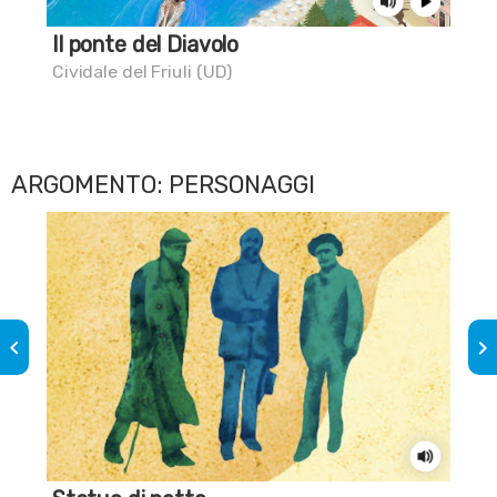
Il ponte del Diavolo
Sai
fam
Cividale del Friuli (UD)
Civi
ARGOMENTO: PERSONAGGI
keyboard_arrow_left
keyboard_arrow_right