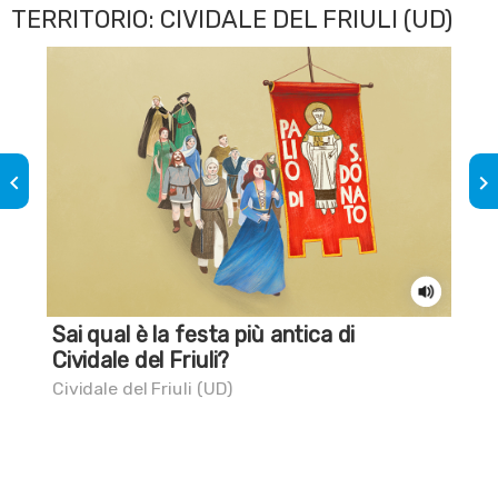
TERRITORIO: CIVIDALE DEL FRIULI (UD)
keyboard_arrow_left
keyboard_arrow_right
Sai qual è la festa più antica di
Sai
Cividale del Friuli?
Civi
Cividale del Friuli (UD)