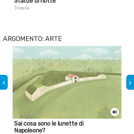
Statue di notte
Il 
Trieste
Aqu
ARGOMENTO: ARTE
keyboard_arrow_left
keyboard_arrow_right
Sai cosa sono le lunette di
Sai
Napoleone?
For