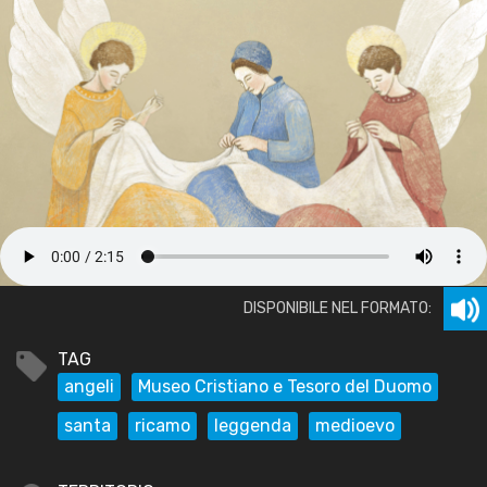
DISPONIBILE NEL FORMATO:
TAG
angeli
Museo Cristiano e Tesoro del Duomo
santa
ricamo
leggenda
medioevo