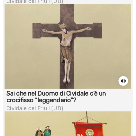
Cividale del Friuli (UD)
Sai che nel Duomo di Cividale c’è un
crocifisso “leggendario”?
Cividale del Friuli (UD)