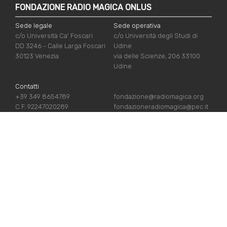
FONDAZIONE RADIO MAGICA ONLUS
Sede legale
Sede operativa
c/o Università Ca' Foscari
c/o Università degli Studi di
DD 3246 - Calle Larga Foscari
Udine
30123 Venezia
via delle Scienze, 206 33100
Udine
Contatti
+39 349 8654789
fondazione@radiomagica.org
C.F. 92247020289
fondazioneradiomagica@pec.it
LINK UTILI
Iscriviti
Crediti
Sostienici
Privacy Policy
Chi siamo
Cookie Policy
Contatti