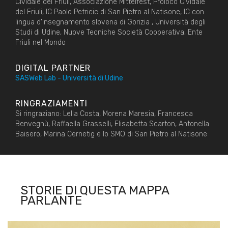
Cividale del Friuli, Associazione Mittelfest, Proloco Cividale
del Friuli, IC Paolo Petricic di San Pietro al Natisone, IC con
lingua d'insegnamento slovena di Gorizia , Università degli
Studi di Udine, Nuove Tecniche Società Cooperativa, Ente
Friuli nel Mondo
DIGITAL PARTNER
SASWeb Lab - Università di Udine
RINGRAZIAMENTI
Si ringraziano: Lella Costa, Morena Maresia, Francesca
Benvegnù, Raffaella Grasselli, Elisabetta Scarton, Antonella
Baisero, Marina Cernetig e lo SMO di San Pietro al Natisone
STORIE DI QUESTA MAPPA
PARLANTE