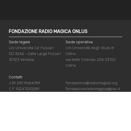
FONDAZIONE RADIO MAGICA ONLUS
Sede legale
Sede operativa
c/o Università Ca' Foscari
c/o Università degli Studi di
DD 3246 - Calle Larga Foscari
Udine
30123 Venezia
via delle Scienze, 206 33100
Udine
Contatti
+39 349 8654789
fondazione@radiomagica.org
C.F. 92247020289
fondazioneradiomagica@pec.it
LINK UTILI
Iscriviti
Crediti
Sostienici
Privacy Policy