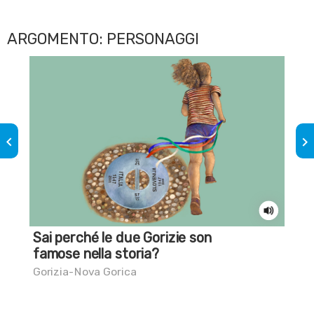
ARGOMENTO: PERSONAGGI
keyboard_arrow_left
keyboard_arrow_right
Sai perché le due Gorizie son
Gli
famose nella storia?
Ca
Gorizia-Nova Gorica
Udi