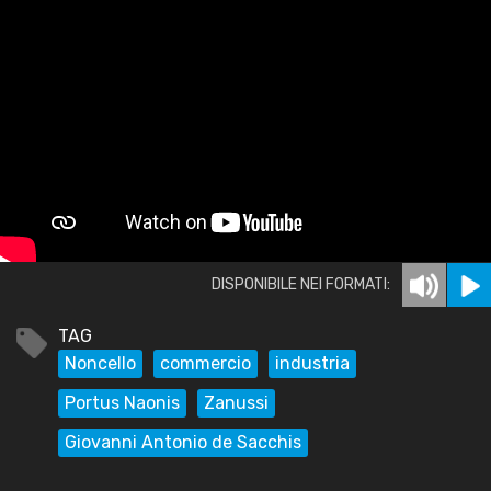
DISPONIBILE NEI FORMATI:
TAG
Noncello
commercio
industria
Portus Naonis
Zanussi
Giovanni Antonio de Sacchis