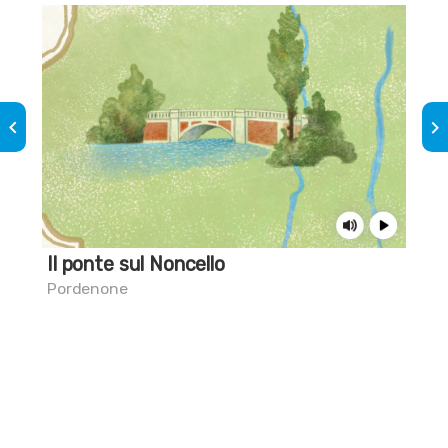
keyboard_arrow_left
keyboard_arrow_right
Il ponte sul Noncello
Il 
Pordenone
Por