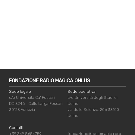
FONDAZIONE RADIO MAGICA ONLUS
Sede legale
Sede operativa
c/o Università Ca' Foscari
c/o Università degli Studi di
DD 3246 - Calle Larga Foscari
Udine
30123 Venezia
via delle Scienze, 206 33100
Udine
Contatti
+39 349 8654789
fondazione@radiomagica.org