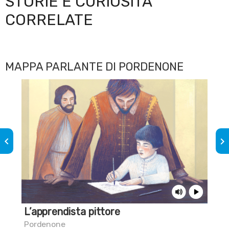
STORIE E CURIOSITÀ
CORRELATE
MAPPA PARLANTE DI PORDENONE
keyboard_arrow_left
keyboard_arrow_right
L’apprendista pittore
Sai
gia
Pordenone