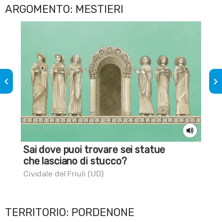
ARGOMENTO: MESTIERI
keyboard_arrow_left
keyboard_arrow_right
Sai dove puoi trovare sei statue
Sai
che lasciano di stucco?
Ver
Cividale del Friuli (UD)
TERRITORIO: PORDENONE