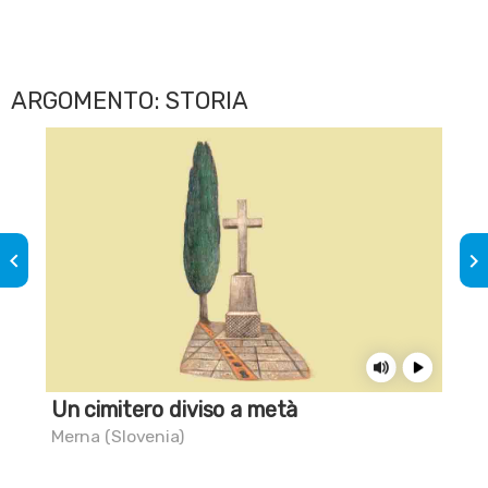
Por
ARGOMENTO: STORIA
keyboard_arrow_left
keyboard_arrow_right
Un cimitero diviso a metà
Un
Merna (Slovenia)
Tri