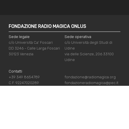
FONDAZIONE RADIO MAGICA ONLUS
Sede legale
Sede operativa
c/o Università Ca' Foscari
c/o Università degli Studi di
DD 3246 - Calle Larga Foscari
Udine
30123 Venezia
via delle Scienze, 206 33100
Udine
Contatti
+39 349 8654789
fondazione@radiomagica.org
C.F. 92247020289
fondazioneradiomagica@pec.it
LINK UTILI
Iscriviti
Crediti
Sostienici
Privacy Policy
Chi siamo
Cookie Policy