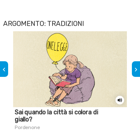
ARGOMENTO: TRADIZIONI
keyboard_arrow_left
keyboard_arrow_right
Sai quando la città si colora di
Sa
giallo?
co
Pordenone
Amp