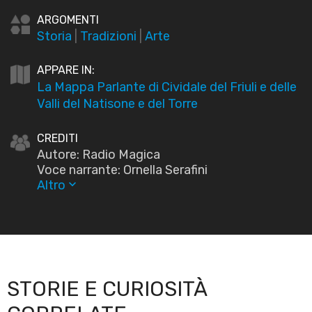
ARGOMENTI
Storia
|
Tradizioni
|
Arte
APPARE IN:
La Mappa Parlante di Cividale del Friuli e delle
Valli del Natisone e del Torre
CREDITI
Autore: Radio Magica
Voce narrante: Ornella Serafini
Altro
keyboard_arrow_down
STORIE E CURIOSITÀ