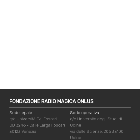
FONDAZIONE RADIO MAGICA ONLUS
Sede legale
Sede operativa
c/o Università Ca' Foscari
c/o Università degli Studi di
DD 3246 - Calle Larga Foscari
Udine
30123 Venezia
via delle Scienze, 206 33100
Udine