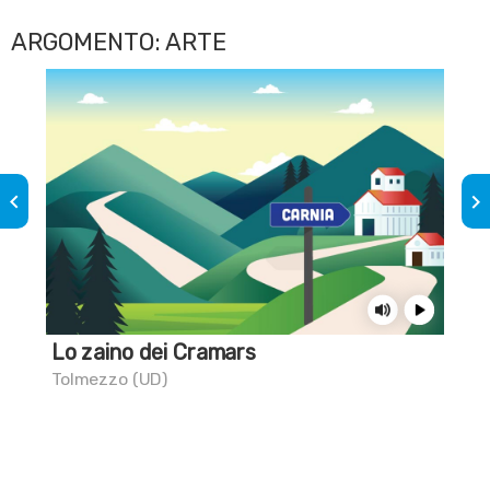
ARGOMENTO: ARTE
keyboard_arrow_left
keyboard_arrow_right
Lo zaino dei Cramars
La 
Tolmezzo (UD)
Aqu