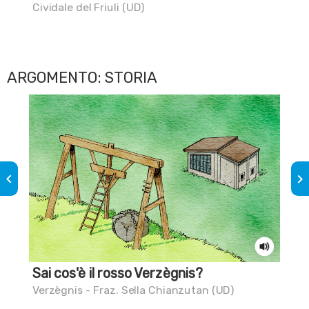
Cividale del Friuli (UD)
Pul
ARGOMENTO: STORIA
keyboard_arrow_left
keyboard_arrow_right
Sai cos'è il rosso Verzègnis?
Sa
i b
Verzègnis - Fraz. Sella Chianzutan (UD)
Sap