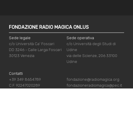
FONDAZIONE RADIO MAGICA ONLUS
Sede legale
Sede operativa
c/o Università Ca' Foscari
c/o Università degli Studi di
DD 3246 - Calle Larga Foscari
Udine
30123 Venezia
via delle Scienze, 206 33100
Udine
Contatti
+39 349 8654789
fondazione@radiomagica.org
C.F. 92247020289
fondazioneradiomagica@pec.it
LINK UTILI
Iscriviti
Crediti
Sostienici
Privacy Policy
Chi siamo
Cookie Policy