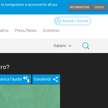
 la navigazione si acconsente all'uso
INFORMAZIONI
CHIUDI
Accedi / Iscriviti
siamo
Press/News
Sostienici
keyboard_arrow_down
Italiano
tro?
arica l'audio
Condividi