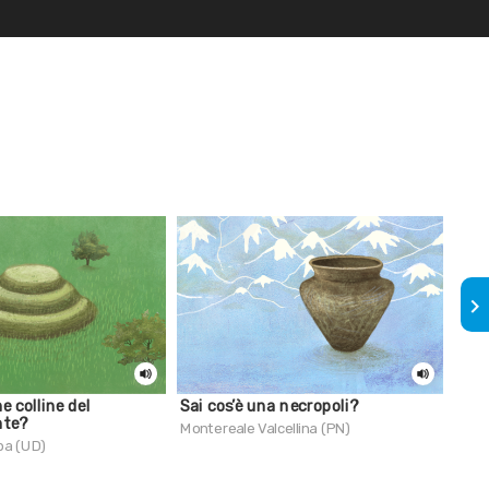
keyboard_arrow_right
e colline del
Sai cos’è una necropoli?
La 
inte?
Montereale Valcellina (PN)
Palù
ba (UD)