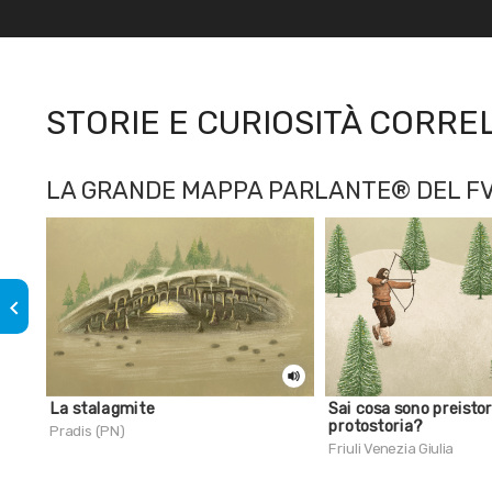
STORIE E CURIOSITÀ CORRE
LA GRANDE MAPPA PARLANTE® DEL FVG
keyboard_arrow_left
La stalagmite
Sai cosa sono preistor
protostoria?
Pradis (PN)
Friuli Venezia Giulia