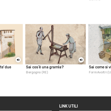
te’ due
Sai cos`è una gramla?
Sai come si v
Bergogno (RE)
Forni Avoltri (
LINK UTILI