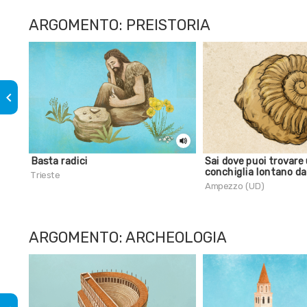
ARGOMENTO: PREISTORIA
keyboard_arrow_left
Basta radici
Sai dove puoi trovare
conchiglia lontano d
Trieste
Ampezzo (UD)
ARGOMENTO: ARCHEOLOGIA