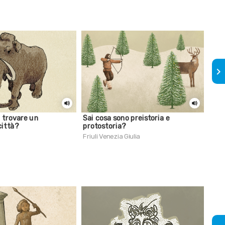
keyboard_arrow_right
i trovare un
Sai cosa sono preistoria e
Sai 
ittà?
protostoria?
Mont
Friuli Venezia Giulia