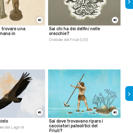
keyboard_arrow_right
i trovare una
Sai chi ha dei delfini nelle
I gu
omana in
orecchie?
Aqui
Cividale del Friuli (UD)
keyboard_arrow_right
ielo
Sai dove trovavano riparo i
Sai 
cacciatori paleolitici del
si c
le del Lago di
Friuli?
Star