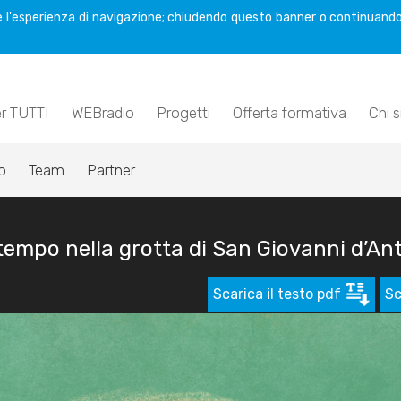
are l'esperienza di navigazione; chiudendo questo banner o continuando
er TUTTI
WEBradio
Progetti
Offerta formativa
Chi 
o
Team
Partner
 tempo nella grotta di San Giovanni d’An
Scarica il testo pdf
Sc