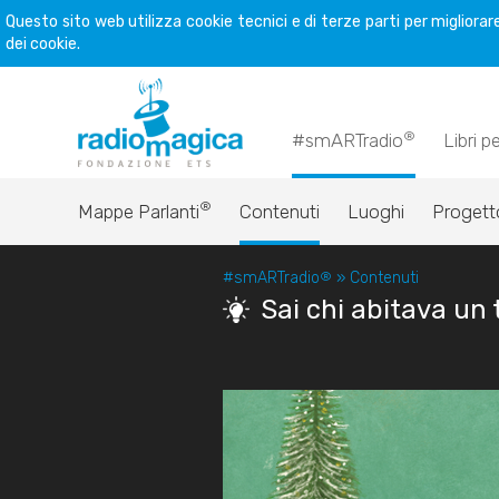
Questo sito web utilizza cookie tecnici e di terze parti per miglior
dei cookie.
®
#smARTradio
Libri p
®
Mappe Parlanti
Contenuti
Luoghi
Progett
#smARTradio
®
»
Contenuti
Sai chi abitava un