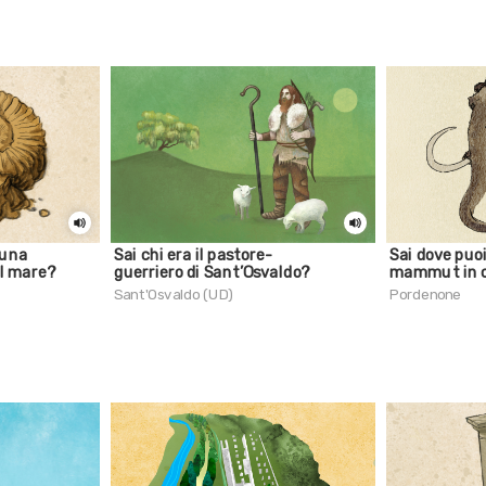
 una
Sai chi era il pastore-
Sai dove puo
al mare?
guerriero di Sant’Osvaldo?
mammut in c
Sant'Osvaldo (UD)
Pordenone