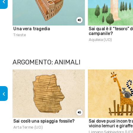
keyboard_arrow_left
Una vera tragedia
Sai qual è il “tesoro” d
campanile?
Trieste
Aquileia (UD)
ARGOMENTO: ANIMALI
keyboard_arrow_left
Sai cos’è una spiaggia fossile?
Sai dove puoi incontr
vicino lemuri e giraff
Arta Terme (UD)
Lignano Sabbiadoro (UD