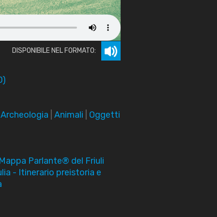
DISPONIBILE NEL FORMATO:
D)
|
Archeologia
|
Animali
|
Oggetti
Mappa Parlante® del Friuli
ia - Itinerario preistoria e
a