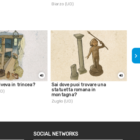
Biarzo (UD)
keyboard_arrow_right
iveva in trincea?
Sai dove puoi trovare una
Sai
statuetta romana in
molt
UD)
montagna?
Pesa
Zuglio (UD)
SOCIAL NETWORKS