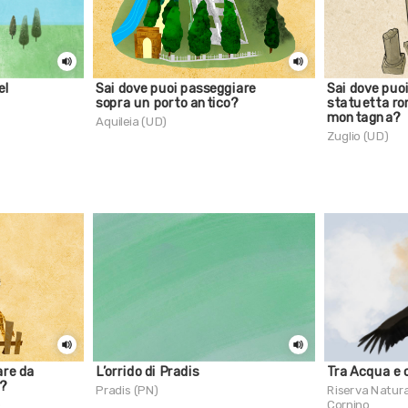
el
Sai dove puoi passeggiare
Sai dove puo
sopra un porto antico?
statuetta r
montagna?
Aquileia (UD)
Zuglio (UD)
are da
L’orrido di Pradis
Tra Acqua e c
e?
Pradis (PN)
Riserva Natura
)
Cornino