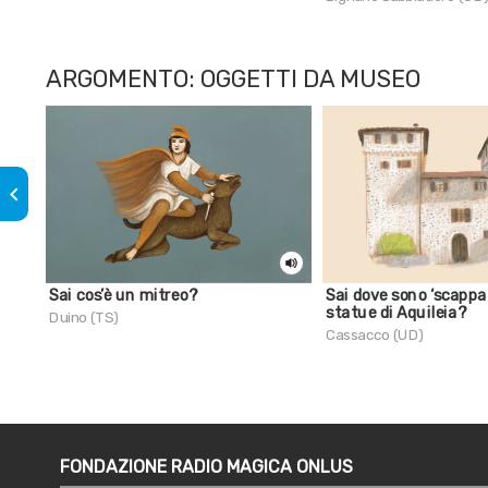
ARGOMENTO: OGGETTI DA MUSEO
keyboard_arrow_left
Sai cos’è un mitreo?
Sai dove sono ‘scappa
statue di Aquileia?
Duino (TS)
Cassacco (UD)
FONDAZIONE RADIO MAGICA ONLUS