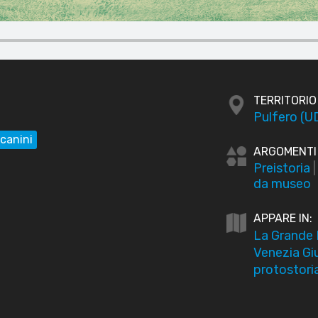
TERRITORIO
Pulfero (U
canini
ARGOMENTI
Preistoria
da museo
APPARE IN:
La Grande 
Venezia Giul
protostori