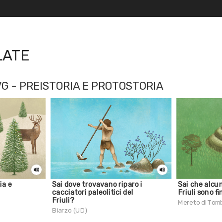
LATE
 - PREISTORIA E PROTOSTORIA
ia e
Sai dove trovavano riparo i
Sai che alcun
cacciatori paleolitici del
Friuli sono f
Friuli?
Mereto di Tom
Biarzo (UD)