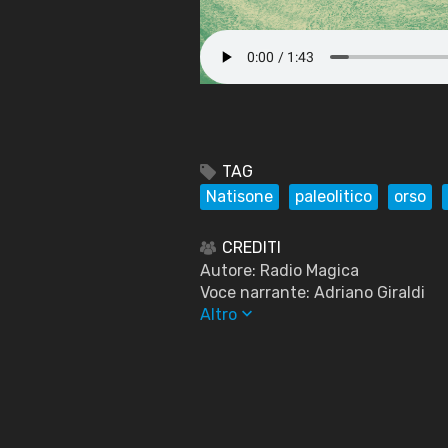
TAG
Natisone
paleolitico
orso
CREDITI
Autore: Radio Magica
Voce narrante: Adriano Giraldi
keyboard_arrow_down
Altro