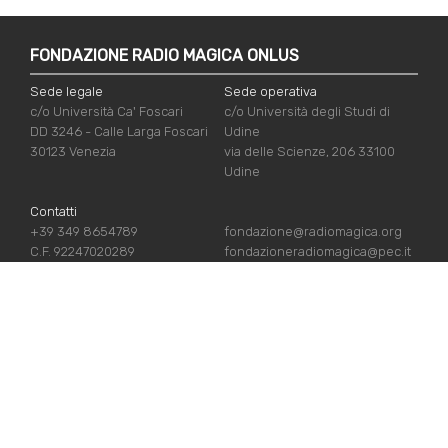
FONDAZIONE RADIO MAGICA ONLUS
Sede legale
Sede operativa
c/o Università Ca' Foscari
c/o Università degli Studi di
DD 3246 - Calle Larga Foscari
Udine
30123 Venezia
via delle Scienze, 206 33100
Udine
Contatti
+39 349 8654789
fondazione@radiomagica.org
C.F. 92247020289
fondazioneradiomagica@pec.it
LINK UTILI
Iscriviti
Crediti
Sostienici
Privacy Policy
Chi siamo
Cookie Policy
Contatti