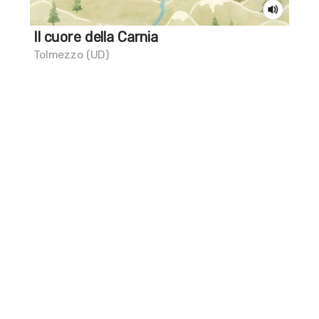
Il cuore della Carnia
Gli
Tolmezzo (UD)
Pes