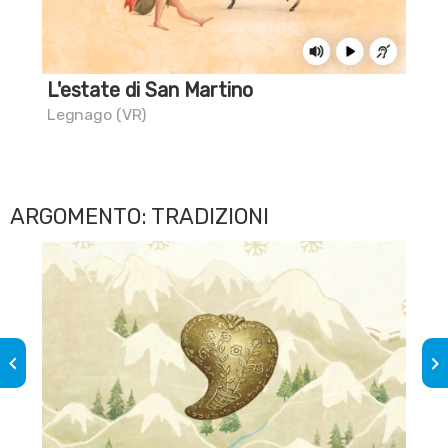
L'estate di San Martino
L'a
Legnago (VR)
Mus
ARGOMENTO: TRADIZIONI
keyboard_arrow_left
keyboard_arrow_right