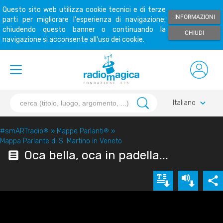
Questo sito web utilizza cookie tecnici e di terze
INFORMAZIONI
parti per migliorare l'esperienza di navigazione;
chiudendo questo banner o continuando la
CHIUDI
navigazione si acconsente all'uso dei cookie.
keyboard_arrow_down
Italiano
#smARTradio
®
»
Mappe Parlanti
®
»
Mappa Parlante di S. Martino in Veneto
Oca bella, oca in padella...