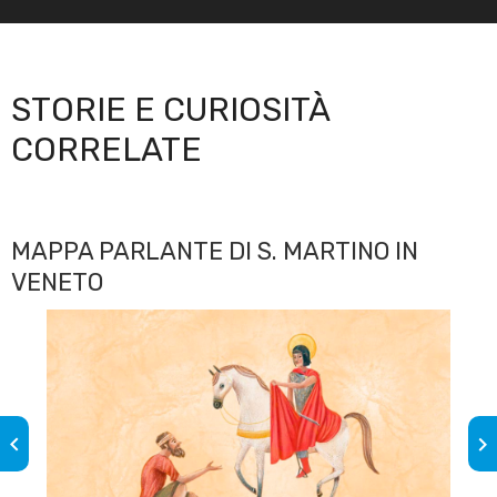
STORIE E CURIOSITÀ
CORRELATE
MAPPA PARLANTE DI S. MARTINO IN
VENETO
keyboard_arrow_left
keyboard_arrow_right