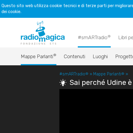
Questo sito web utilizza cookie tecnici e di terze parti per miglior
dei cookie.
®
#smARTradio
Libri p
®
Mappe Parlanti
Contenuti
Luoghi
Progett
#smARTradio
®
»
Mappe Parlanti
®
»
Sai perché Udine è