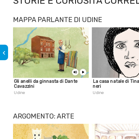
STORIE E CURIOSITÀ CORRE
MAPPA PARLANTE DI UDINE
keyboard_arrow_left
Gli anelli da ginnasta di Dante
La casa natale di Tin
Cavazzini
neri
Udine
Udine
ARGOMENTO: ARTE