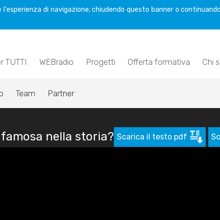
are l'esperienza di navigazione; chiudendo questo banner o continuando
er TUTTI
WEBradio
Progetti
Offerta formativa
Chi 
o
Team
Partner
 famosa nella storia?
Scarica il testo pdf
Sc