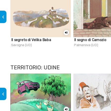
keyboard_arrow_left
Il segreto di Velika Baba
Il sogno di Camozio
Savogna (UD)
Palmanova (UD)
TERRITORIO: UDINE
keyboard_arrow_left