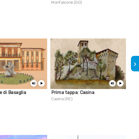
Monfalcone (GO)
Tima
keyboard_arrow_right
e di Basaglia
Prima tappa: Casina
Ardi
Casina (RE)
Palm