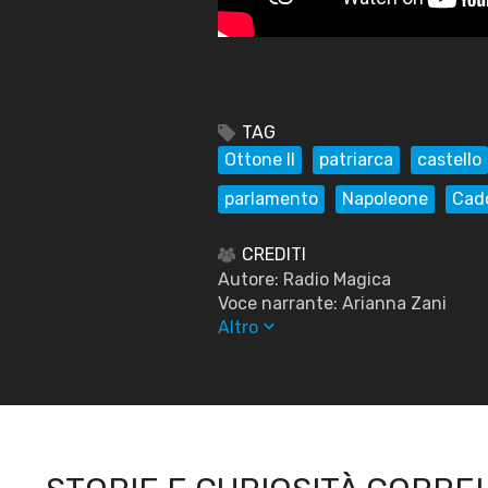
TAG
Ottone II
patriarca
castello
parlamento
Napoleone
Cad
CREDITI
Autore: Radio Magica
Voce narrante: Arianna Zani
keyboard_arrow_down
Altro