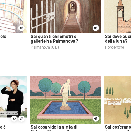
colo
Sai quanti chilometri di
Sai dove puoi
gallerie ha Palmanova?
della luna?
Palmanova (UD)
Pordenone
o è
Sai cosa vide la ninfa di
Sai cos'erano 