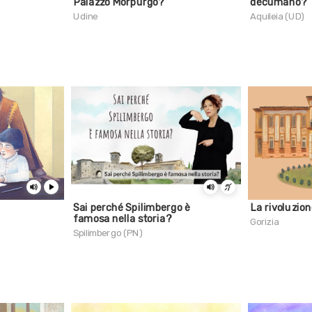
Palazzo Morpurgo?
decumano?
Udine
Aquileia (UD)
Sai perché Spilimbergo è
La rivoluzion
famosa nella storia?
Gorizia
Spilimbergo (PN)