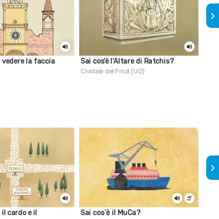
keyboard_arrow_right
 vedere la faccia
Sai cos’è l’Altare di Ratchis?
I me
Cividale del Friuli (UD)
Gori
keyboard_arrow_right
il cardo e il
Sai cos`è il MuCa?
Cat