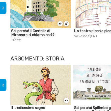
keyboard_arrow_left
Sai perché il Castello di
Un teatro piccolo pic
Miramare si chiama così?
Valvasone (PN)
Trieste
ARGOMENTO: STORIA
keyboard_arrow_left
Il tredicesimo segno
Sai perché Spilimberg