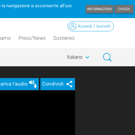
 la navigazione si acconsente all'uso
INFORMAZIONI
CHIUDI
Accedi / Iscriviti
siamo
Press/News
Sostienici
keyboard_arrow_down
Italiano
arica l'audio
Condividi