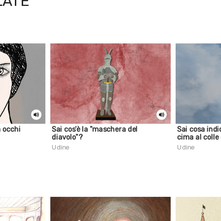
LATE
a occhi
Sai cos'è la "maschera del
Sai cosa indi
diavolo"?
cima al colle
Udine
Udine