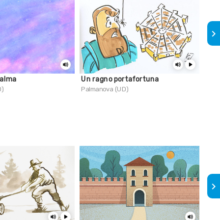
keyboard_arrow_right
Palma
Un ragno portafortuna
Kra
D)
Palmanova (UD)
Tarv
keyboard_arrow_right