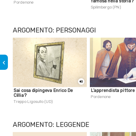
famosa nella storia?
Pordenone
Spilimbergo (PN)
ARGOMENTO: PERSONAGGI
keyboard_arrow_left
Sai cosa dipingeva Enrico De
L’apprendista pittore
Cillia?
Pordenone
Treppo Ligosullo (UD)
ARGOMENTO: LEGGENDE