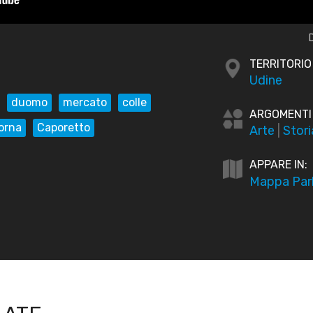
TERRITORIO
Udine
duomo
mercato
colle
ARGOMENTI
orna
Caporetto
Arte
|
Stori
APPARE IN:
Mappa Parl