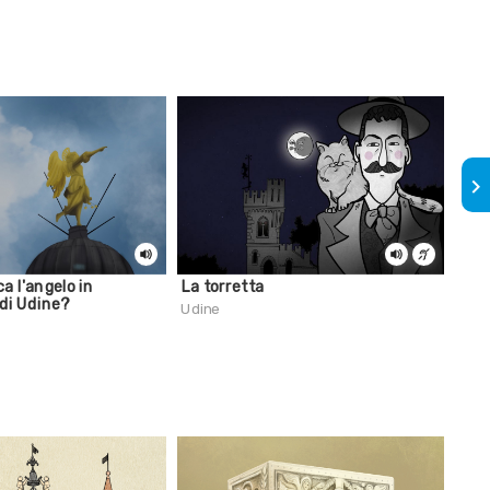
keyboard_arrow_right
ca l'angelo in
La torretta
Asi
 di Udine?
Udine
Udin