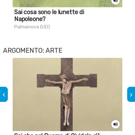
Sai cosa sono le lunette di
La
Napoleone?
Tri
Palmanova (UD)
ARGOMENTO: ARTE
keyboard_arrow_left
keyboard_arrow_right