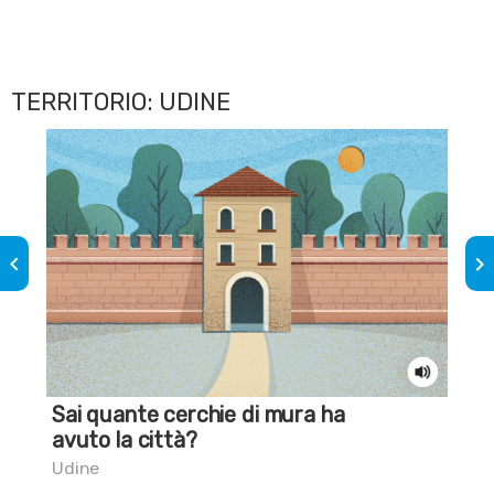
TERRITORIO: UDINE
keyboard_arrow_left
keyboard_arrow_right
Sai quante cerchie di mura ha
Sai
avuto la città?
pie
Udine
Udi