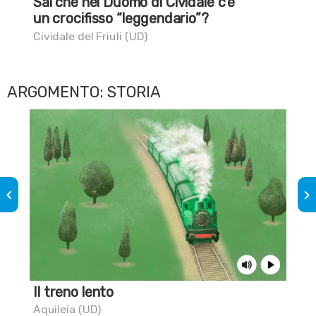
Sai che nel Duomo di Cividale c’è
Un
un crocifisso “leggendario”?
Vit
Cividale del Friuli (UD)
ARGOMENTO: STORIA
keyboard_arrow_left
keyboard_arrow_right
Il treno lento
Sai
Aquileia (UD)
Mon