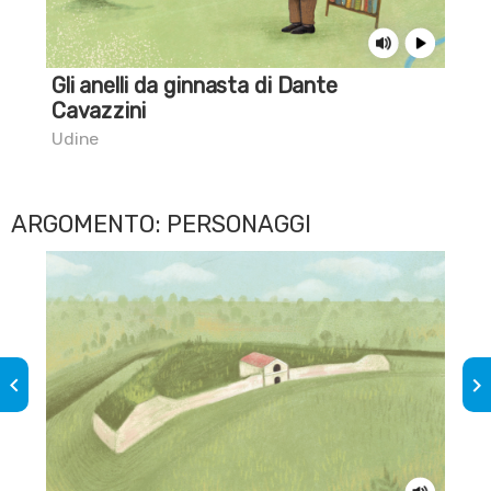
Gli anelli da ginnasta di Dante
La 
Cavazzini
Udi
Udine
ARGOMENTO: PERSONAGGI
keyboard_arrow_left
keyboard_arrow_right