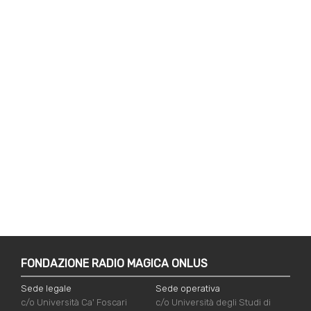
FONDAZIONE RADIO MAGICA ONLUS
Sede legale
Sede operativa
c/o Università Ca' Foscari
c/o Università degli Studi di