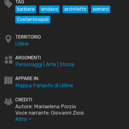
TAG
barbiere
sindaco
architetto
somaro
Costantinopoli
TERRITORIO
Udine
ARGOMENTI
Personaggi
|
Arte
|
Storia
APPARE IN:
Mappa Parlante di Udine
CREDITI
Autore: Mariaelena Porzio
Voce narrante: Giovanni Ziosi
Altro
keyboard_arrow_down