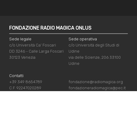
FONDAZIONE RADIO MAGICA ONLUS
Sede legale
Sede operativa
c/o Università Ca' Foscari
c/o Università degli Studi di
DD 3246 - Calle Larga Foscari
Udine
30123 Venezia
via delle Scienze, 206 33100
Udine
Contatti
+39 349 8654789
fondazione@radiomagica.org
C.F. 92247020289
fondazioneradiomagica@pec.it
LINK UTILI
Iscriviti
Crediti
Sostienici
Privacy Policy
Chi siamo
Cookie Policy