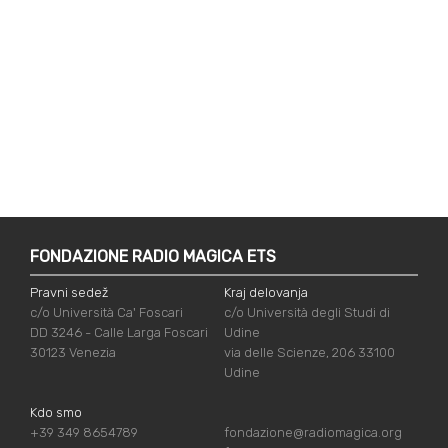
FONDAZIONE RADIO MAGICA ETS
Pravni sedež
Kraj delovanja
c/o Università Ca' Foscari
c/o Università degli Studi di
DD 3246 - Calle Larga Foscari
Udine
30123 Venezia
via delle Scienze, 206 33100
Udine
Kdo smo
+39 349 8654789
fondazione@radiomagica.org