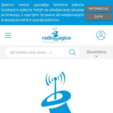
Spletno mesto uporablja tehnične piškote
INFORMACIJE
(cookies) in piškote tretjih za izboljševanje izkušnje
pri brskanju; z zaprtjem te pasice ali nadaljevanjem
ZAPRI
brskanja privolite k uporabi piškotov.
Slovenščina
keyboard_arrow_down