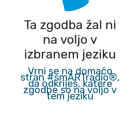
Ta zgodba žal ni
na voljo v
izbranem jeziku
Vrni se na domačo
stran #smARTradio®,
da odkriješ, katere
zgodbe so na voljo v
tem jeziku