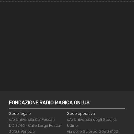
FONDAZIONE RADIO MAGICA ONLUS
Sede legale
Sede operativa
c/o Università Ca' Foscari
c/o Università degli Studi di
DD 3246 - Calle Larga Foscari
Udine
30123 Venezia
via delle Scienze, 206 33100