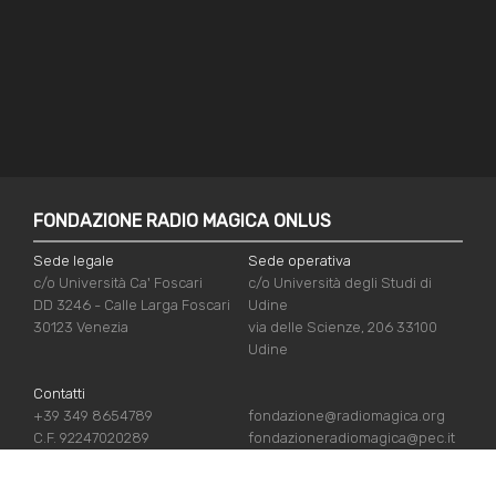
FONDAZIONE RADIO MAGICA ONLUS
Sede legale
Sede operativa
c/o Università Ca' Foscari
c/o Università degli Studi di
DD 3246 - Calle Larga Foscari
Udine
30123 Venezia
via delle Scienze, 206 33100
Udine
Contatti
+39 349 8654789
fondazione@radiomagica.org
C.F. 92247020289
fondazioneradiomagica@pec.it
LINK UTILI