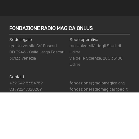
FONDAZIONE RADIO MAGICA ONLUS
Sede legale
Sede operativa
c/o Università Ca' Foscari
c/o Università degli Studi di
DD 3246 - Calle Larga Foscari
Udine
30123 Venezia
via delle Scienze, 206 33100
Udine
Contatti
+39 349 8654789
fondazione@radiomagica.org
C.F. 92247020289
fondazioneradiomagica@pec.it
NÜTZLICHE LINKS
Iscriviti
Crediti
Sostienici
Privacy Policy
Chi siamo
Cookie Policy