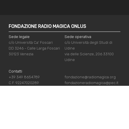
FONDAZIONE RADIO MAGICA ONLUS
Sede legale
Sede operativa
c/o Università Ca' Foscari
c/o Università degli Studi di
DD 3246 - Calle Larga Foscari
Udine
30123 Venezia
via delle Scienze, 206 33100
Udine
Contatti
+39 349 8654789
fondazione@radiomagica.org
C.F. 92247020289
fondazioneradiomagica@pec.it
NÜTZLICHE LINKS
Iscriviti
Crediti
Sostienici
Privacy Policy
Chi siamo
Cookie Policy