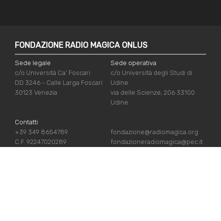
FONDAZIONE RADIO MAGICA ONLUS
Sede legale
Sede operativa
c/o Università Ca' Foscari
c/o Università degli Studi di
DD 3246 - Calle Larga Foscari
Udine
30123 Venezia
via delle Scienze, 206 33100
Udine
Contatti
+39 349 8654789
fondazione@radiomagica.org
C.F. 92247020289
fondazioneradiomagica@pec.it
LINK UTILI
Iscriviti
Crediti
Sostienici
Privacy Policy
Chi siamo
Cookie Policy