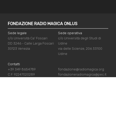
FONDAZIONE RADIO MAGICA ONLUS
Sede legale
Sede operativa
c/o Università Ca' Foscari
c/o Università degli Studi di
DD 3246 - Calle Larga Foscari
Udine
30123 Venezia
via delle Scienze, 206 33100
Udine
Contatti
+39 349 8654789
fondazione@radiomagica.org
C.F. 92247020289
fondazioneradiomagica@pec.it
LINK UTILI
Iscriviti
Crediti
Sostienici
Privacy Policy
Chi siamo
Cookie Policy