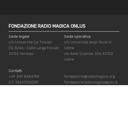
FONDAZIONE RADIO MAGICA ONLUS
Sede legale
Sede operativa
c/o Università Ca' Foscari
c/o Università degli Studi di
DD 3246 - Calle Larga Foscari
Udine
30123 Venezia
via delle Scienze, 206 33100
Udine
Contatti
+39 349 8654789
fondazione@radiomagica.org
C.F. 92247020289
fondazioneradiomagica@pec.it
LINK UTILI
Iscriviti
Crediti
Sostienici
Privacy Policy
Chi siamo
Cookie Policy