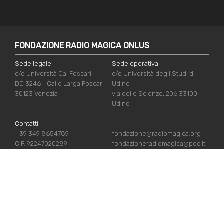
FONDAZIONE RADIO MAGICA ONLUS
Sede legale
Sede operativa
c/o Università Ca' Foscari
c/o Università degli Studi di
DD 3246 - Calle Larga Foscari
Udine
30123 Venezia
via delle Scienze, 206 33100
Udine
Contatti
+39 349 8654789
fondazione@radiomagica.org
C.F. 92247020289
fondazioneradiomagica@pec.it
LINK UTILI
Iscriviti
Crediti
Sostienici
Privacy Policy
Chi siamo
Cookie Policy