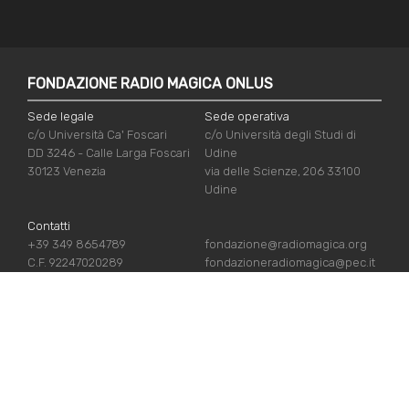
FONDAZIONE RADIO MAGICA ONLUS
Sede legale
Sede operativa
c/o Università Ca' Foscari
c/o Università degli Studi di
DD 3246 - Calle Larga Foscari
Udine
30123 Venezia
via delle Scienze, 206 33100
Udine
Contatti
+39 349 8654789
fondazione@radiomagica.org
C.F. 92247020289
fondazioneradiomagica@pec.it
LINK UTILI
Iscriviti
Crediti
Sostienici
Privacy Policy
Chi siamo
Cookie Policy