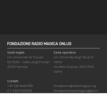
FONDAZIONE RADIO MAGICA ONLUS
Sede legale
Sede operativa
c/o Università Ca' Foscari
c/o Università degli Studi di
DD 3246 - Calle Larga Foscari
Udine
30123 Venezia
via delle Scienze, 206 33100
Udine
Contatti
+39 349 8654789
fondazione@radiomagica.org
C.F. 92247020289
fondazioneradiomagica@pec.it
LINK UTILI