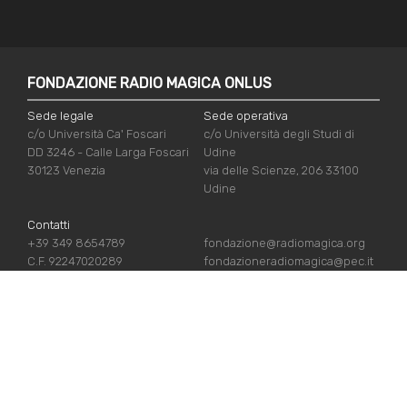
FONDAZIONE RADIO MAGICA ONLUS
Sede legale
Sede operativa
c/o Università Ca' Foscari
c/o Università degli Studi di
DD 3246 - Calle Larga Foscari
Udine
30123 Venezia
via delle Scienze, 206 33100
Udine
Contatti
+39 349 8654789
fondazione@radiomagica.org
C.F. 92247020289
fondazioneradiomagica@pec.it
LINK UTILI
Iscriviti
Crediti
Sostienici
Privacy Policy
Chi siamo
Cookie Policy