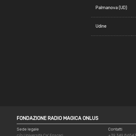
Palmanova (UD)
Udine
FONDAZIONE RADIO MAGICA ONLUS
Sede legale
Contatti
c/o Università Ca' Foscari
+39 349 8654