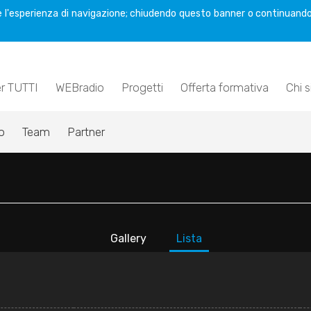
are l'esperienza di navigazione; chiudendo questo banner o continuando
er TUTTI
WEBradio
Progetti
Offerta formativa
Chi 
o
Team
Partner
Gallery
Lista