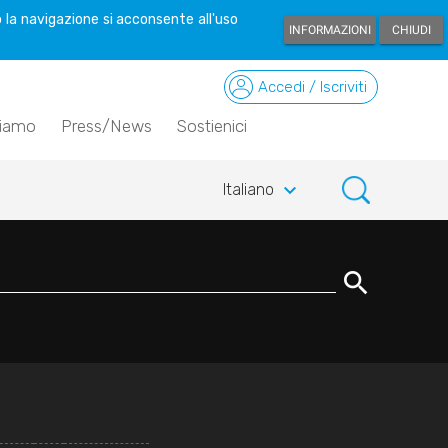
 la navigazione si acconsente all'uso
INFORMAZIONI
CHIUDI
Accedi / Iscriviti
siamo
Press/News
Sostienici
keyboard_arrow_down
Italiano
search