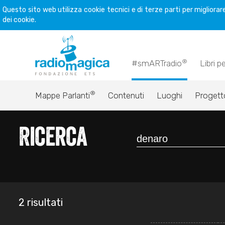
Questo sito web utilizza cookie tecnici e di terze parti per miglior
dei cookie.
®
#smARTradio
Libri p
®
Mappe Parlanti
Contenuti
Luoghi
Progett
Ricerca
2 risultati