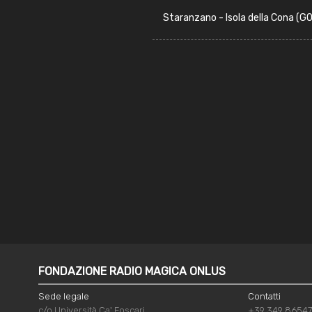
Staranzano - Isola della Cona (GO
FONDAZIONE RADIO MAGICA ONLUS
Sede legale
Contatti
c/o Università Ca' Foscari
+39 349 8654