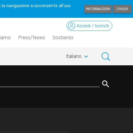
 la navigazione si acconsente all'uso
INFORMAZIONI
CHIUDI
Accedi / Iscriviti
siamo
Press/News
Sostienici
keyboard_arrow_down
Italiano
search