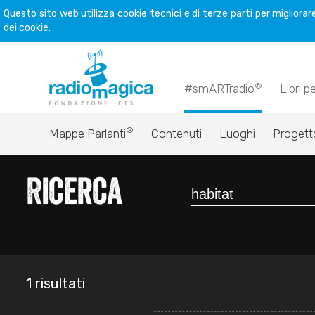
Questo sito web utilizza cookie tecnici e di terze parti per miglior
dei cookie.
®
#smARTradio
Libri p
®
Mappe Parlanti
Contenuti
Luoghi
Progett
Ricerca
1 risultati