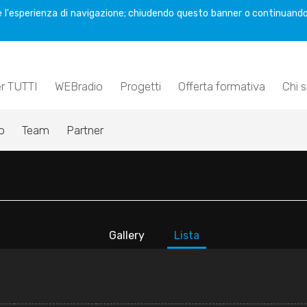
are l'esperienza di navigazione; chiudendo questo banner o continuando
er TUTTI
WEBradio
Progetti
Offerta formativa
Chi 
o
Team
Partner
Gallery
Lista