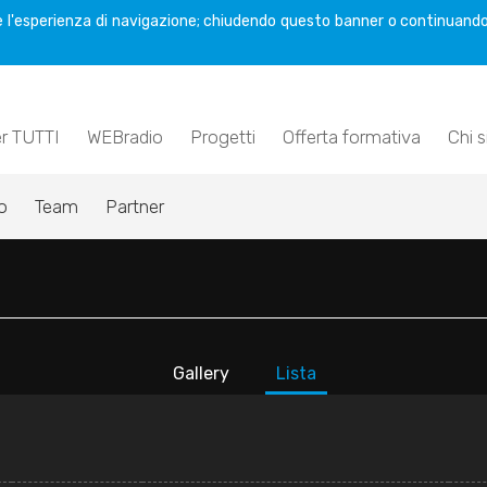
are l'esperienza di navigazione; chiudendo questo banner o continuando
er TUTTI
WEBradio
Progetti
Offerta formativa
Chi 
o
Team
Partner
Gallery
Lista