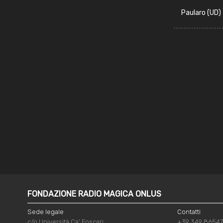
Paularo (UD)
FONDAZIONE RADIO MAGICA ONLUS
Sede legale
Contatti
c/o Università Ca' Foscari
+39 349 8654