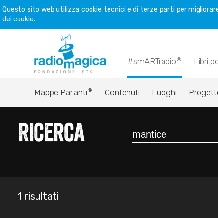
Questo sito web utilizza cookie tecnici e di terze parti per miglior
dei cookie.
®
#smARTradio
Libri p
®
Mappe Parlanti
Contenuti
Luoghi
Progett
Ricerca
1 risultati