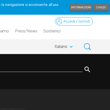
 la navigazione si acconsente all'uso
INFORMAZIONI
CHIUDI
Accedi / Iscriviti
siamo
Press/News
Sostienici
keyboard_arrow_down
Italiano
search