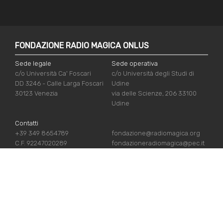
FONDAZIONE RADIO MAGICA ONLUS
Sede legale
Sede operativa
c/o Università Ca' Foscari
c/o Università degli Studi di
DD 3246 - Calle Larga Foscari
Udine
30123 Venezia
via delle Scienze, 206 33100
Udine
Contatti
+39 349 8654789
fondazione@radiomagica.org
C.F. 92247020289
fondazioneradiomagica@pec.it
LINK UTILI
Iscriviti
Crediti
Sostienici
Privacy Policy
Chi siamo
Cookie Policy