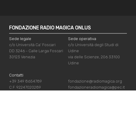
FONDAZIONE RADIO MAGICA ONLUS
Sede legale
Sede operativa
c/o Università Ca' Foscari
c/o Università degli Studi di
DD 3246 - Calle Larga Foscari
Udine
30123 Venezia
via delle Scienze, 206 33100
Udine
Contatti
+39 349 8654789
fondazione@radiomagica.org
C.F. 92247020289
fondazioneradiomagica@pec.it
LINK UTILI
Iscriviti
Crediti
Sostienici
Privacy Policy
Chi siamo
Cookie Policy