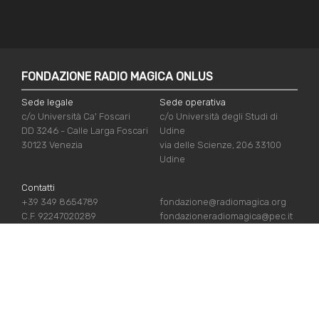
FONDAZIONE RADIO MAGICA ONLUS
Sede legale
Sede operativa
c/o Università Ca' Foscari
c/o Università degli Studi di
DD 3246 - Calle Larga Foscari
Udine
30123 Venezia
via delle Scienze, 206 33100
Udine
Contatti
+39 349 8654789
fondazione@radiomagica.org
C.F. 92247020289
fondazioneradiomagica@pec.it
LINK UTILI
Iscriviti
Crediti
Sostienici
Privacy Policy