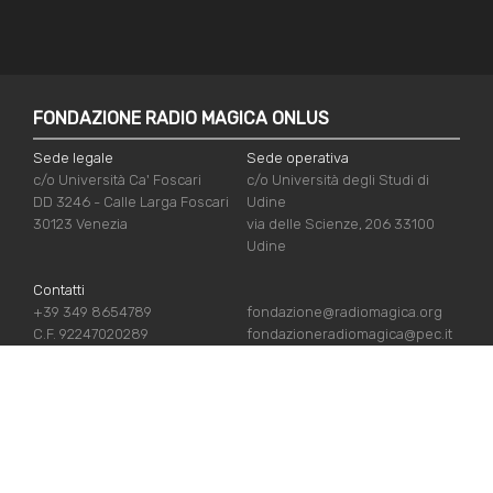
FONDAZIONE RADIO MAGICA ONLUS
Sede legale
Sede operativa
c/o Università Ca' Foscari
c/o Università degli Studi di
DD 3246 - Calle Larga Foscari
Udine
30123 Venezia
via delle Scienze, 206 33100
Udine
Contatti
+39 349 8654789
fondazione@radiomagica.org
C.F. 92247020289
fondazioneradiomagica@pec.it
LINK UTILI
Iscriviti
Crediti
Sostienici
Privacy Policy