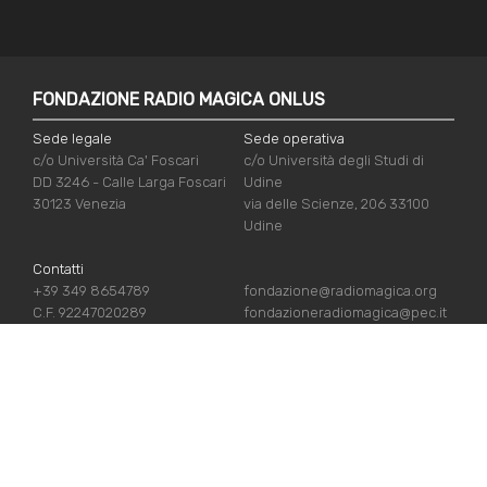
FONDAZIONE RADIO MAGICA ONLUS
Sede legale
Sede operativa
c/o Università Ca' Foscari
c/o Università degli Studi di
DD 3246 - Calle Larga Foscari
Udine
30123 Venezia
via delle Scienze, 206 33100
Udine
Contatti
+39 349 8654789
fondazione@radiomagica.org
C.F. 92247020289
fondazioneradiomagica@pec.it
LINK UTILI
Iscriviti
Crediti
Sostienici
Privacy Policy
Chi siamo
Cookie Policy