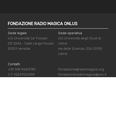
FONDAZIONE RADIO MAGICA ONLUS
Sede legale
Sede operativa
c/o Università Ca' Foscari
c/o Università degli Studi di
DD 3246 - Calle Larga Foscari
Udine
30123 Venezia
via delle Scienze, 206 33100
Udine
Contatti
+39 349 8654789
fondazione@radiomagica.org
C.F. 92247020289
fondazioneradiomagica@pec.it
LINK UTILI
Iscriviti
Crediti
Sostienici
Privacy Policy
Chi siamo
Cookie Policy