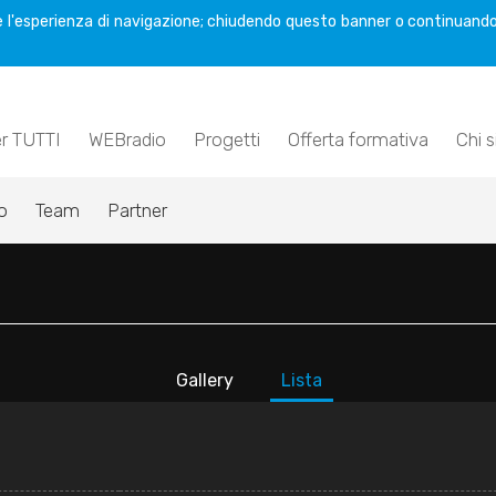
are l'esperienza di navigazione; chiudendo questo banner o continuando
er TUTTI
WEBradio
Progetti
Offerta formativa
Chi 
o
Team
Partner
Gallery
Lista