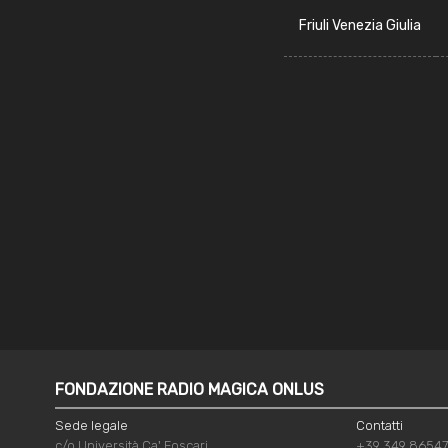
Friuli Venezia Giulia
FONDAZIONE RADIO MAGICA ONLUS
Sede legale
Contatti
c/o Università Ca' Foscari
+39 349 8654