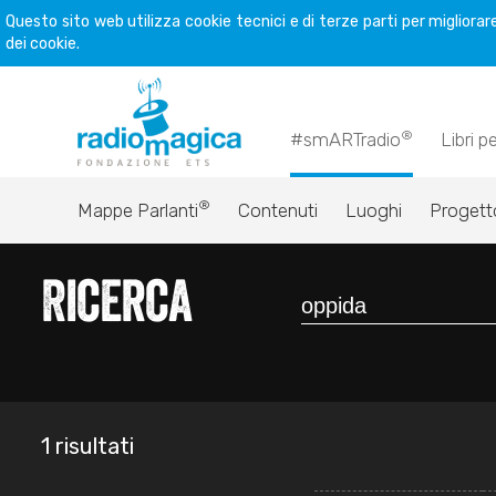
Questo sito web utilizza cookie tecnici e di terze parti per miglior
dei cookie.
®
#smARTradio
Libri p
®
Mappe Parlanti
Contenuti
Luoghi
Progett
Ricerca
1 risultati