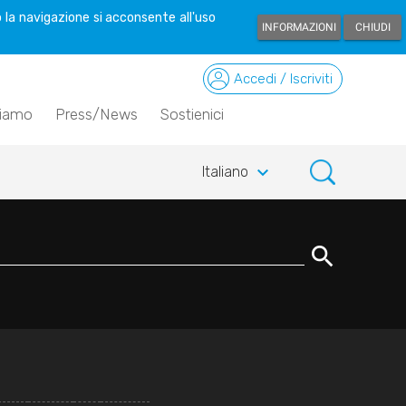
 la navigazione si acconsente all'uso
INFORMAZIONI
CHIUDI
Accedi / Iscriviti
siamo
Press/News
Sostienici
keyboard_arrow_down
Italiano
search