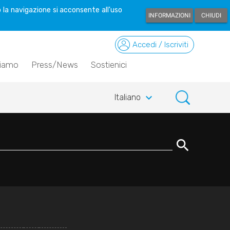
 la navigazione si acconsente all'uso
INFORMAZIONI
CHIUDI
Accedi / Iscriviti
siamo
Press/News
Sostienici
keyboard_arrow_down
Italiano
search