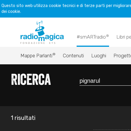
Questo sito web utilizza cookie tecnici e di terze parti per miglior
dei cookie.
®
#smARTradio
Libri p
®
Mappe Parlanti
Contenuti
Luoghi
Progett
Ricerca
1 risultati