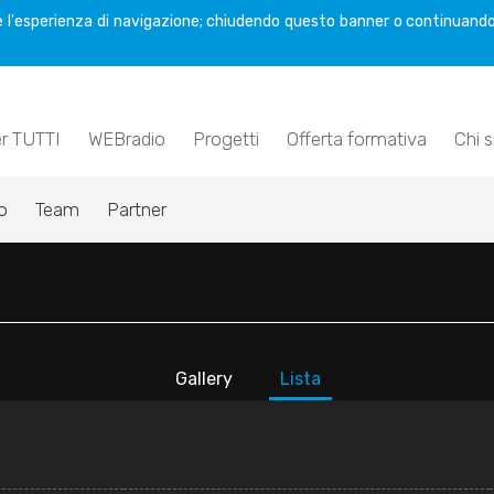
are l'esperienza di navigazione; chiudendo questo banner o continuando
er TUTTI
WEBradio
Progetti
Offerta formativa
Chi 
o
Team
Partner
Gallery
Lista