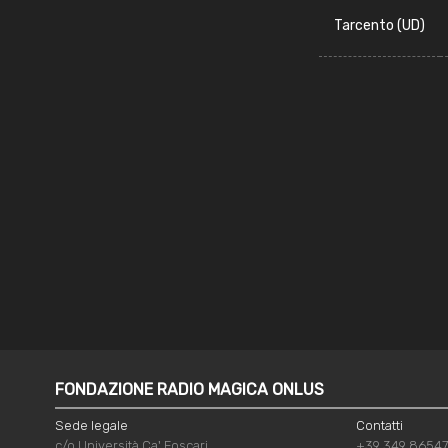
Tarcento (UD)
FONDAZIONE RADIO MAGICA ONLUS
Sede legale
Contatti
c/o Università Ca' Foscari
+39 349 8654