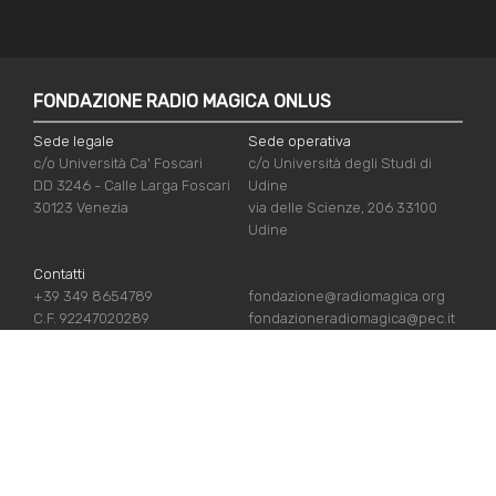
FONDAZIONE RADIO MAGICA ONLUS
Sede legale
Sede operativa
c/o Università Ca' Foscari
c/o Università degli Studi di
DD 3246 - Calle Larga Foscari
Udine
30123 Venezia
via delle Scienze, 206 33100
Udine
Contatti
+39 349 8654789
fondazione@radiomagica.org
C.F. 92247020289
fondazioneradiomagica@pec.it
LINK UTILI
Iscriviti
Crediti
Sostienici
Privacy Policy
Chi siamo
Cookie Policy