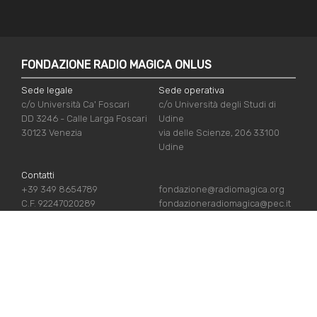
FONDAZIONE RADIO MAGICA ONLUS
Sede legale
Sede operativa
c/o Università Ca' Foscari
c/o Università degli Studi di
DD 3246 - Calle Larga Foscari
Udine
30123 Venezia
via delle Scienze, 206 33100
Udine
Contatti
+39 349 8654789
fondazione@radiomagica.org
C.F. 92247020289
fondazioneradiomagica@pec.it
LINK UTILI
Iscriviti
Crediti
Sostienici
Privacy Policy
Chi siamo
Cookie Policy