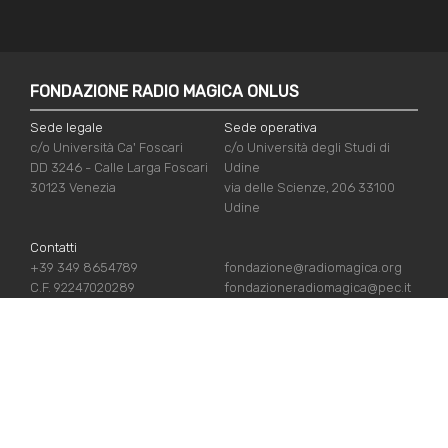
FONDAZIONE RADIO MAGICA ONLUS
Sede legale
Sede operativa
c/o Università Ca' Foscari
c/o Università degli Studi di
DD 3246 - Calle Larga Foscari
Udine
30123 Venezia
via delle Scienze, 206 33100
Udine
Contatti
+39 349 8654789
fondazione@radiomagica.org
C.F. 92247020289
fondazioneradiomagica@pec.it
LINK UTILI
Iscriviti
Crediti
Sostienici
Privacy Policy
Chi siamo
Cookie Policy