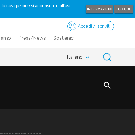
 la navigazione si acconsente all'uso
INFORMAZIONI
CHIUDI
Accedi / Iscriviti
siamo
Press/News
Sostienici
keyboard_arrow_down
Italiano
search