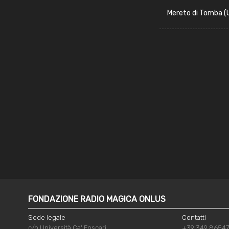
Mereto di Tomba (
FONDAZIONE RADIO MAGICA ONLUS
Sede legale
Contatti
c/o Università Ca' Foscari
+39 349 8654