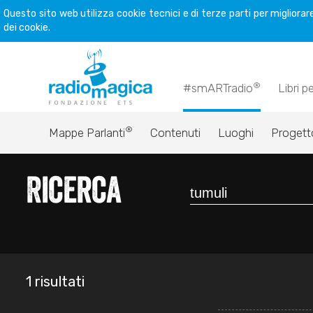
Questo sito web utilizza cookie tecnici e di terze parti per miglior
dei cookie.
®
#smARTradio
Libri p
®
Mappe Parlanti
Contenuti
Luoghi
Progett
Ricerca
1 risultati