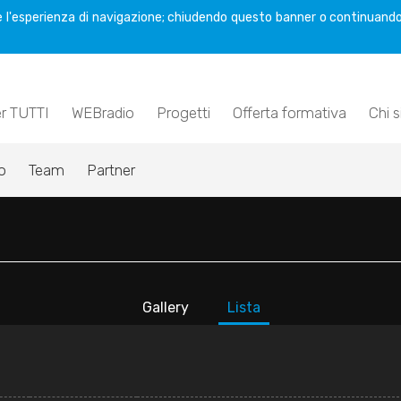
are l'esperienza di navigazione; chiudendo questo banner o continuando
er TUTTI
WEBradio
Progetti
Offerta formativa
Chi 
o
Team
Partner
Gallery
Lista