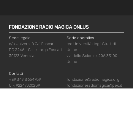
FONDAZIONE RADIO MAGICA ONLUS
Sede legale
Sede operativa
c/o Università Ca' Foscari
c/o Università degli Studi di
DD 3246 - Calle Larga Foscari
Udine
30123 Venezia
via delle Scienze, 206 33100
Udine
Contatti
+39 349 8654789
fondazione@radiomagica.org
C.F. 92247020289
fondazioneradiomagica@pec.it
LINK UTILI
Iscriviti
Crediti
Sostienici
Privacy Policy
Chi siamo
Cookie Policy