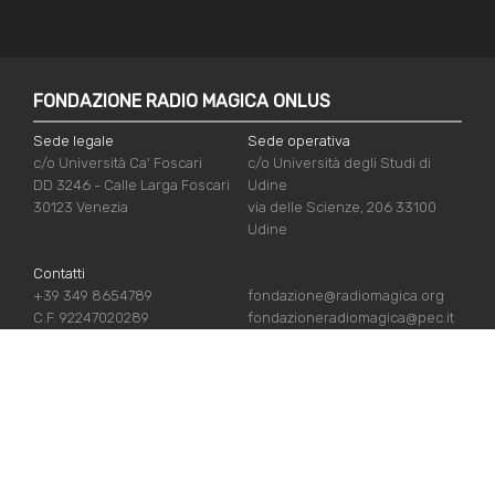
FONDAZIONE RADIO MAGICA ONLUS
Sede legale
Sede operativa
c/o Università Ca' Foscari
c/o Università degli Studi di
DD 3246 - Calle Larga Foscari
Udine
30123 Venezia
via delle Scienze, 206 33100
Udine
Contatti
+39 349 8654789
fondazione@radiomagica.org
C.F. 92247020289
fondazioneradiomagica@pec.it
LINK UTILI
Iscriviti
Crediti
Sostienici
Privacy Policy
Chi siamo
Cookie Policy